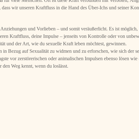
ema für viele Menschen. Oft ist diese Kraft verbunden mit Verboten, Ä
, dass wir unseren Kraftfluss in die Hand des Über-Ichs und seiner K
nziehungen und Vorlieben – und somit veräußerlicht. Es ist möglich, di
nneren Kraftfluss, deine Impulse – jenseits von Kontrolle oder von unb
ät und der Art, wie du sexuelle Kraft leben möchtest, gewinnen.
in Bezug auf Sexualität zu widmen und zu erforschen, wie sich der sex
ngste vor zerstörerischen oder animalischen Impulsen ebenso lösen wie
er den Weg kennt, wenn du loslässt.