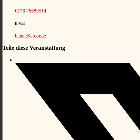
0176 76689514
E-Mail
benat@arcor.de
Teile diese Veranstaltung