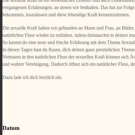
Die sexuelle Kraft ist ein wesentliches Lebens- und auch Leidensth
vergangenen Erfahrungen, an denen wir festhalten. Das hat zur Folge
bekommen, loszulassen und diese lebendige Kraft kennenzulernen.
Die sexuelle Kraft haben wir gebunden an Mann und Frau, an Bilder, A
natürlichen Fluss wieder zu entfalten, indem duintauchst in deinen i
So kannst du eine neue und frische Erfahrung mit dem Thema Sexualit
In diesen Tagen hast du Raum, dich deinen ganz persönlichen Themen 
Vertrauen in den natürlichen Fluss der sexuellen Kraft können sich Ä
und wahrer Vereinigung. Dadurch öffnet sich ein natürlicher Fluss, d
Dazu lade ich dich herzlich ein.
Datum