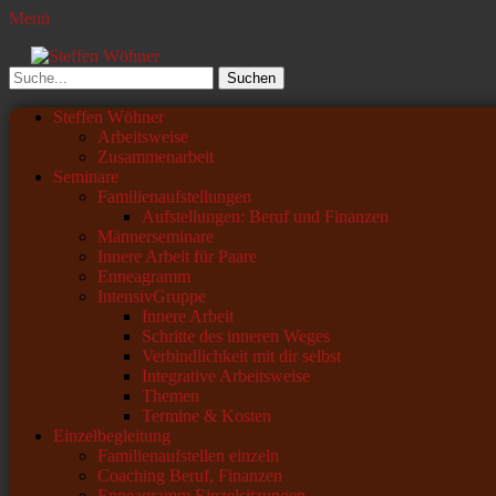
Menü
Steffen Wöhner
Lehrer und Seminarleiter
Suchen
nach:
Primäres
Zum
Steffen Wöhner
Inhalt
Arbeitsweise
Menü
springen
Zusammenarbeit
Seminare
Familienaufstellungen
Aufstellungen: Beruf und Finanzen
Männerseminare
Innere Arbeit für Paare
Enneagramm
IntensivGruppe
Innere Arbeit
Schritte des inneren Weges
Verbindlichkeit mit dir selbst
Integrative Arbeitsweise
Themen
Termine & Kosten
Einzelbegleitung
Familienaufstellen einzeln
Coaching Beruf, Finanzen
Enneagramm Einzelsitzungen