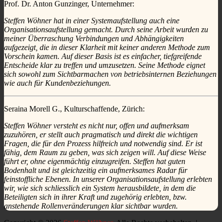
Prof. Dr. Anton Gunzinger, Unternehmer:
Steffen Wöhner hat in einer Systemaufstellung auch eine
Organisationsaufstellung gemacht. Durch seine Arbeit wurden zu
meiner Überraschung Verbindungen und Abhängigkeiten
aufgezeigt, die in dieser Klarheit mit keiner anderen Methode zum
Vorschein kamen. Auf dieser Basis ist es einfacher, tiefgreifende
Entscheide klar zu treffen und umzusetzen. Seine Methode eignet
sich sowohl zum Sichtbarmachen von betriebsinternen Beziehungen
wie auch für Kundenbeziehungen.
Seraina Morell G., Kulturschaffende, Zürich:
Steffen Wöhner versteht es nicht nur, offen und aufmerksam
zuzuhören, er stellt auch pragmatisch und direkt die wichtigen
Fragen, die für den Prozess hilfreich und notwendig sind. Er ist
fähig, dem Raum zu geben, was sich zeigen will. Auf diese Weise
führt er, ohne eigenmächtig einzugreifen. Steffen hat guten
Bodenhalt und ist gleichzeitig ein aufmerksames Radar für
feinstoffliche Ebenen. In unserer Organisationsaufstellung erlebten
wir, wie sich schliesslich ein System herausbildete, in dem die
Beteiligten sich in ihrer Kraft und zugehörig erlebten, bzw.
anstehende Rollenveränderungen klar sichtbar wurden.