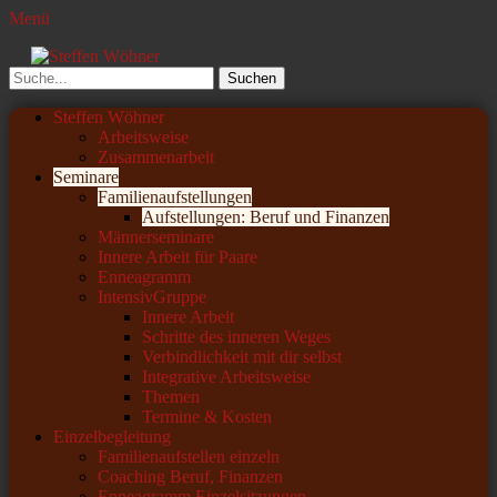
Menü
Steffen Wöhner
Lehrer und Seminarleiter
Suchen
nach:
Primäres
Zum
Steffen Wöhner
Inhalt
Arbeitsweise
Menü
springen
Zusammenarbeit
Seminare
Familienaufstellungen
Aufstellungen: Beruf und Finanzen
Männerseminare
Innere Arbeit für Paare
Enneagramm
IntensivGruppe
Innere Arbeit
Schritte des inneren Weges
Verbindlichkeit mit dir selbst
Integrative Arbeitsweise
Themen
Termine & Kosten
Einzelbegleitung
Familienaufstellen einzeln
Coaching Beruf, Finanzen
Enneagramm Einzelsitzungen