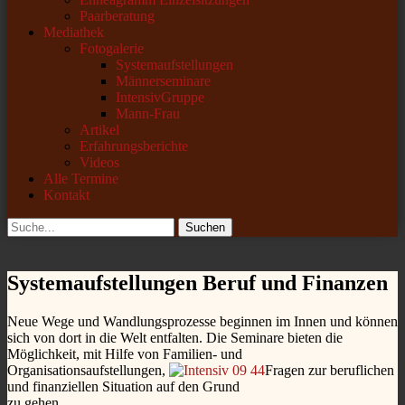
Paarberatung
Mediathek
Fotogalerie
Systemaufstellungen
Männerseminare
IntensivGruppe
Mann-Frau
Artikel
Erfahrungsberichte
Videos
Alle Termine
Kontakt
Suchen
Suchen
nach:
Systemaufstellungen Beruf und Finanzen
Neue Wege und Wandlungsprozesse beginnen im Innen und können
sich von dort in die Welt entfalten. Die Seminare bieten die
Möglichkeit, mit Hilfe von Familien- und
Organisationsaufstellungen,
Fragen zur beruflichen
und finanziellen Situation auf den Grund
zu gehen.