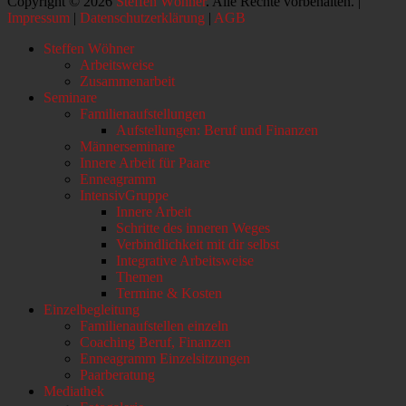
Copyright © 2026
Steffen Wöhner
. Alle Rechte vorbehalten. |
Impressum
|
Datenschutzerklärung
|
AGB
Nach
Steffen Wöhner
oben
Arbeitsweise
scrollen
Zusammenarbeit
Seminare
Familienaufstellungen
Aufstellungen: Beruf und Finanzen
Männerseminare
Innere Arbeit für Paare
Enneagramm
IntensivGruppe
Innere Arbeit
Schritte des inneren Weges
Verbindlichkeit mit dir selbst
Integrative Arbeitsweise
Themen
Termine & Kosten
Einzelbegleitung
Familienaufstellen einzeln
Coaching Beruf, Finanzen
Enneagramm Einzelsitzungen
Paarberatung
Mediathek