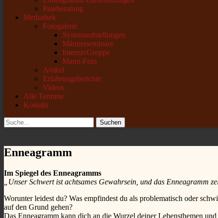
Paarberatung
Mediathek
Fotogalerie
Systemaufstellungen
Männerseminare
IntensivGruppe
Mann-Frau
Artikel
Erfahrungsberichte
Videos
Alle Termine
Kontakt
Suchen
Suchen
nach:
Enneagramm
Im Spiegel des Enneagramms
„Unser Schwert ist achtsames Gewahrsein, und das Enneagramm zeigt
Worunter leidest du? Was empfindest du als problematisch oder sc
auf den Grund gehen?
Das Enneagramm kann dich an die Wurzel deiner Lebensthemen und