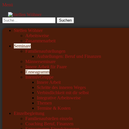
Menü
Steffen Wöhner
Lehrer und Seminarleiter
Suchen
nach:
Primäres
Zum
Steffen Wöhner
Inhalt
Arbeitsweise
Menü
springen
Zusammenarbeit
Seminare
Familienaufstellungen
Aufstellungen: Beruf und Finanzen
Männerseminare
Innere Arbeit für Paare
Enneagramm
IntensivGruppe
Innere Arbeit
Schritte des inneren Weges
Verbindlichkeit mit dir selbst
Integrative Arbeitsweise
Themen
Termine & Kosten
Einzelbegleitung
Familienaufstellen einzeln
Coaching Beruf, Finanzen
Enneagramm Einzelsitzungen