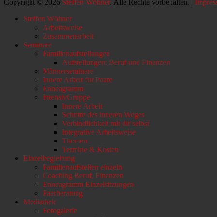
Copyright © 2026
Steffen Wöhner
. Alle Rechte vorbehalten. |
Impres
Nach
Steffen Wöhner
oben
Arbeitsweise
scrollen
Zusammenarbeit
Seminare
Familienaufstellungen
Aufstellungen: Beruf und Finanzen
Männerseminare
Innere Arbeit für Paare
Enneagramm
IntensivGruppe
Innere Arbeit
Schritte des inneren Weges
Verbindlichkeit mit dir selbst
Integrative Arbeitsweise
Themen
Termine & Kosten
Einzelbegleitung
Familienaufstellen einzeln
Coaching Beruf, Finanzen
Enneagramm Einzelsitzungen
Paarberatung
Mediathek
Fotogalerie