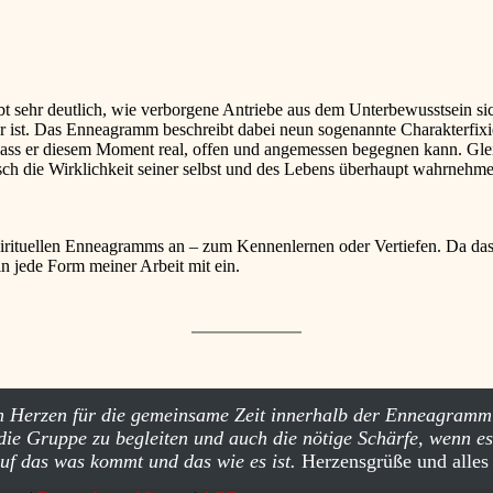
bt sehr deutlich, wie verborgene Antriebe aus dem Unterbewusstsein s
 ist. Das Enneagramm beschreibt dabei neun sogenannte Charakterfixie
dass er diesem Moment real, offen und angemessen begegnen kann. Gle
ch die Wirklichkeit seiner selbst und des Lebens überhaupt wahrnehmen
spirituellen Enneagramms an – zum Kennenlernen oder Vertiefen. Da 
in jede Form meiner Arbeit mit ein.
on Herzen für die gemeinsame Zeit innerhalb der Enneagramm
die Gruppe zu begleiten und auch die nötige Schärfe, wenn e
auf das was kommt und das wie es ist.
Herzensgrüße und alles 