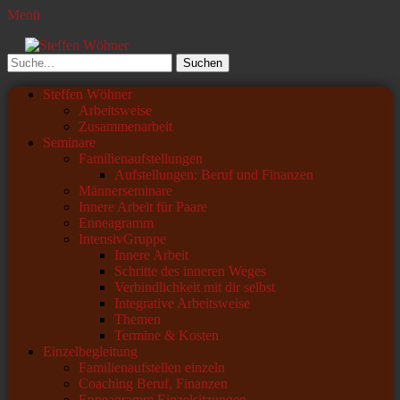
Menü
Steffen Wöhner
Lehrer und Seminarleiter
Suchen
nach:
Primäres
Zum
Steffen Wöhner
Inhalt
Arbeitsweise
Menü
springen
Zusammenarbeit
Seminare
Familienaufstellungen
Aufstellungen: Beruf und Finanzen
Männerseminare
Innere Arbeit für Paare
Enneagramm
IntensivGruppe
Innere Arbeit
Schritte des inneren Weges
Verbindlichkeit mit dir selbst
Integrative Arbeitsweise
Themen
Termine & Kosten
Einzelbegleitung
Familienaufstellen einzeln
Coaching Beruf, Finanzen
Enneagramm Einzelsitzungen