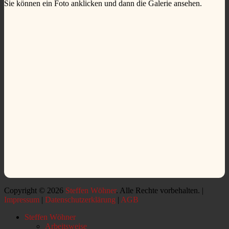
Sie können ein Foto anklicken und dann die Galerie ansehen.
Copyright © 2026
Steffen Wöhner
. Alle Rechte vorbehalten. |
Impressum
|
Datenschutzerklärung
|
AGB
Nach
Steffen Wöhner
oben
Arbeitsweise
scrollen