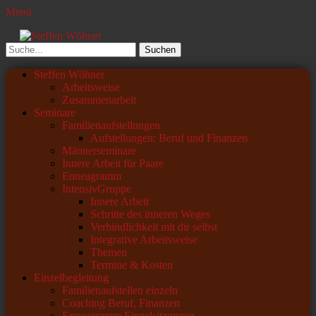
Menü
Steffen Wöhner
Lehrer und Seminarleiter
Suchen
nach:
Primäres
Zum
Steffen Wöhner
Inhalt
Arbeitsweise
Menü
springen
Zusammenarbeit
Seminare
Familienaufstellungen
Aufstellungen: Beruf und Finanzen
Männerseminare
Innere Arbeit für Paare
Enneagramm
IntensivGruppe
Innere Arbeit
Schritte des inneren Weges
Verbindlichkeit mit dir selbst
Integrative Arbeitsweise
Themen
Termine & Kosten
Einzelbegleitung
Familienaufstellen einzeln
Coaching Beruf, Finanzen
Enneagramm Einzelsitzungen