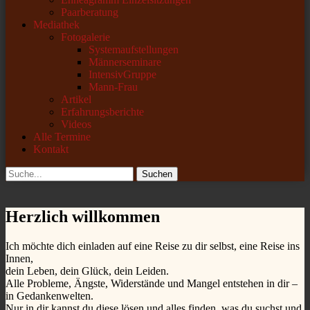
Paarberatung
Mediathek
Fotogalerie
Systemaufstellungen
Männerseminare
IntensivGruppe
Mann-Frau
Artikel
Erfahrungsberichte
Videos
Alle Termine
Kontakt
Suchen
Suchen
nach:
Herzlich willkommen
Ich möchte dich einladen auf eine Reise zu dir selbst, eine Reise ins
Innen,
dein Leben, dein Glück, dein Leiden.
Alle Probleme, Ängste, Widerstände und Mangel entstehen in dir –
in Gedankenwelten.
Nur in dir kannst du diese lösen und alles finden, was du suchst und