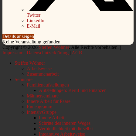
Twitter
LinkedIn
E-Mail
Details anzeigen
Keine Veranstaltung gefunden
Copyright © 2026
Steffen Wöhner
. Alle Rechte vorbehalten. |
Impressum
|
Datenschutzerklärung
|
AGB
Nach
Steffen Wöhner
oben
Arbeitsweise
scrollen
Zusammenarbeit
Seminare
Familienaufstellungen
Aufstellungen: Beruf und Finanzen
Männerseminare
Innere Arbeit für Paare
Enneagramm
IntensivGruppe
Innere Arbeit
Schritte des inneren Weges
Verbindlichkeit mit dir selbst
Integrative Arbeitsweise