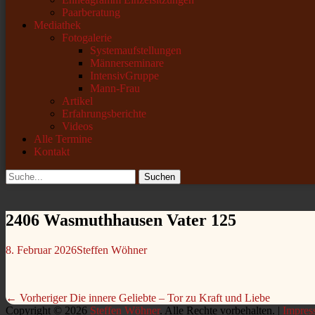
Paarberatung
Mediathek
Fotogalerie
Systemaufstellungen
Männerseminare
IntensivGruppe
Mann-Frau
Artikel
Erfahrungsberichte
Videos
Alle Termine
Kontakt
Suchen
Suchen
nach:
2406 Wasmuthhausen Vater 125
Veröffentlicht
Autor
8. Februar 2026
Steffen Wöhner
am
Beitragsnavigation
Vorheriger
← Vorheriger
Die innere Geliebte – Tor zu Kraft und Liebe
Beitrag:
Copyright © 2026
Steffen Wöhner
. Alle Rechte vorbehalten. |
Impres