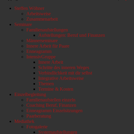
Nach
Steffen Wöhner
oben
Arbeitsweise
scrollen
Zusammenarbeit
Seminare
Familienaufstellungen
Aufstellungen: Beruf und Finanzen
Männerseminare
Innere Arbeit für Paare
Enneagramm
IntensivGruppe
Innere Arbeit
Schritte des inneren Weges
Verbindlichkeit mit dir selbst
Integrative Arbeitsweise
Themen
Termine & Kosten
Einzelbegleitung
Familienaufstellen einzeln
Coaching Beruf, Finanzen
Enneagramm Einzelsitzungen
Paarberatung
Mediathek
Fotogalerie
Systemaufstellungen