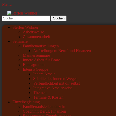
Menü
Steffen Wöhner
Lehrer und Seminarleiter
Suchen
nach:
Primäres
Zum
Steffen Wöhner
Inhalt
Arbeitsweise
Menü
springen
Zusammenarbeit
Seminare
Familienaufstellungen
Aufstellungen: Beruf und Finanzen
Männerseminare
Innere Arbeit für Paare
Enneagramm
IntensivGruppe
Innere Arbeit
Schritte des inneren Weges
Verbindlichkeit mit dir selbst
Integrative Arbeitsweise
Themen
Termine & Kosten
Einzelbegleitung
Familienaufstellen einzeln
Coaching Beruf, Finanzen
Enneagramm Einzelsitzungen