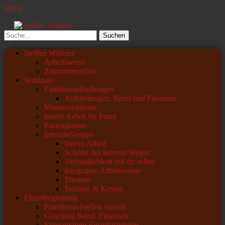
Menü
Steffen Wöhner
Lehrer und Seminarleiter
Suchen
nach:
Primäres
Zum
Steffen Wöhner
Inhalt
Arbeitsweise
Menü
springen
Zusammenarbeit
Seminare
Familienaufstellungen
Aufstellungen: Beruf und Finanzen
Männerseminare
Innere Arbeit für Paare
Enneagramm
IntensivGruppe
Innere Arbeit
Schritte des inneren Weges
Verbindlichkeit mit dir selbst
Integrative Arbeitsweise
Themen
Termine & Kosten
Einzelbegleitung
Familienaufstellen einzeln
Coaching Beruf, Finanzen
Enneagramm Einzelsitzungen