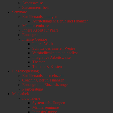
Arbeitsweise
scrollen
Zusammenarbeit
Seminare
Familienaufstellungen
Aufstellungen: Beruf und Finanzen
Männerseminare
Innere Arbeit für Paare
Enneagramm
IntensivGruppe
Innere Arbeit
Schritte des inneren Weges
Verbindlichkeit mit dir selbst
Integrative Arbeitsweise
Themen
Termine & Kosten
Einzelbegleitung
Familienaufstellen einzeln
Coaching Beruf, Finanzen
Enneagramm Einzelsitzungen
Paarberatung
Mediathek
Fotogalerie
Systemaufstellungen
Männerseminare
IntensivGruppe