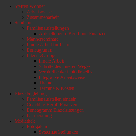
Nach
Steffen Wöhner
oben
Arbeitsweise
scrollen
Zusammenarbeit
Seminare
Familienaufstellungen
Aufstellungen: Beruf und Finanzen
Männerseminare
Innere Arbeit für Paare
Enneagramm
IntensivGruppe
Innere Arbeit
Schritte des inneren Weges
Verbindlichkeit mit dir selbst
Integrative Arbeitsweise
Themen
Termine & Kosten
Einzelbegleitung
Familienaufstellen einzeln
Coaching Beruf, Finanzen
Enneagramm Einzelsitzungen
Paarberatung
Mediathek
Fotogalerie
Systemaufstellungen