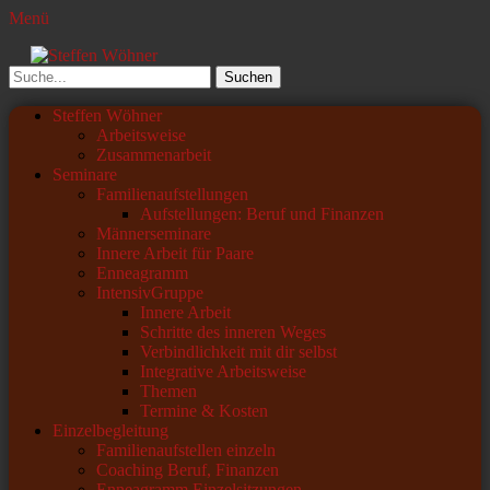
Menü
Steffen Wöhner
Lehrer und Seminarleiter
Suchen
nach:
Primäres
Zum
Steffen Wöhner
Inhalt
Arbeitsweise
Menü
springen
Zusammenarbeit
Seminare
Familienaufstellungen
Aufstellungen: Beruf und Finanzen
Männerseminare
Innere Arbeit für Paare
Enneagramm
IntensivGruppe
Innere Arbeit
Schritte des inneren Weges
Verbindlichkeit mit dir selbst
Integrative Arbeitsweise
Themen
Termine & Kosten
Einzelbegleitung
Familienaufstellen einzeln
Coaching Beruf, Finanzen
Enneagramm Einzelsitzungen