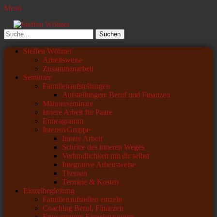
Menü
Steffen Wöhner
Lehrer und Seminarleiter
Suchen
nach:
Primäres
Zum
Steffen Wöhner
Inhalt
Arbeitsweise
Menü
springen
Zusammenarbeit
Seminare
Familienaufstellungen
Aufstellungen: Beruf und Finanzen
Männerseminare
Innere Arbeit für Paare
Enneagramm
IntensivGruppe
Innere Arbeit
Schritte des inneren Weges
Verbindlichkeit mit dir selbst
Integrative Arbeitsweise
Themen
Termine & Kosten
Einzelbegleitung
Familienaufstellen einzeln
Coaching Beruf, Finanzen
Enneagramm Einzelsitzungen