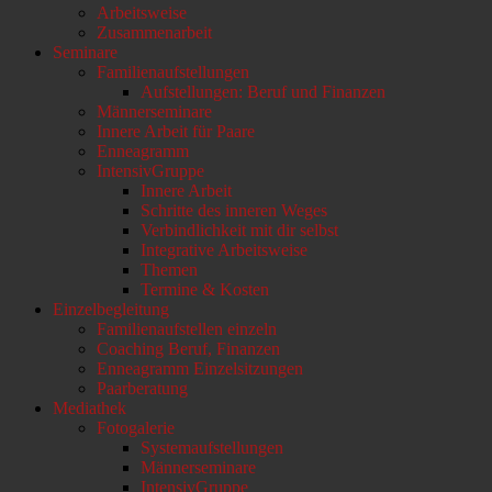
Arbeitsweise
scrollen
Zusammenarbeit
Seminare
Familienaufstellungen
Aufstellungen: Beruf und Finanzen
Männerseminare
Innere Arbeit für Paare
Enneagramm
IntensivGruppe
Innere Arbeit
Schritte des inneren Weges
Verbindlichkeit mit dir selbst
Integrative Arbeitsweise
Themen
Termine & Kosten
Einzelbegleitung
Familienaufstellen einzeln
Coaching Beruf, Finanzen
Enneagramm Einzelsitzungen
Paarberatung
Mediathek
Fotogalerie
Systemaufstellungen
Männerseminare
IntensivGruppe