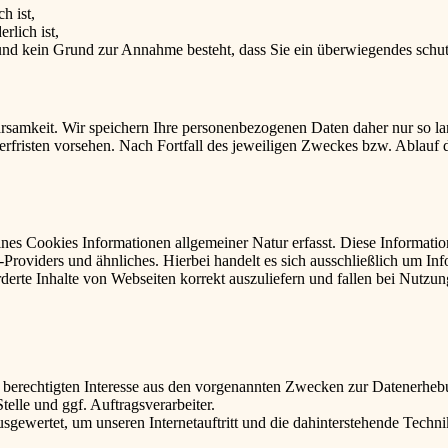
h ist,
rlich ist,
t und kein Grund zur Annahme besteht, dass Sie ein überwiegendes schu
samkeit. Wir speichern Ihre personenbezogenen Daten daher nur so lan
herfristen vorsehen. Nach Fortfall des jeweiligen Zweckes bzw. Ablauf
ines Cookies Informationen allgemeiner Natur erfasst. Diese Informatio
roviders und ähnliches. Hierbei handelt es sich ausschließlich um Inf
erte Inhalte von Webseiten korrekt auszuliefern und fallen bei Nutzu
 berechtigten Interesse aus den vorgenannten Zwecken zur Datenerheb
elle und ggf. Auftragsverarbeiter.
sgewertet, um unseren Internetauftritt und die dahinterstehende Techni