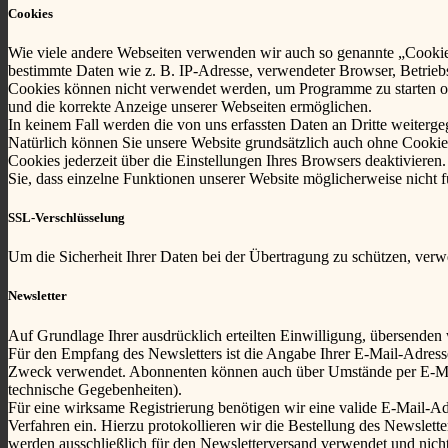
Cookies
Wie viele andere Webseiten verwenden wir auch so genannte „Cookies“
bestimmte Daten wie z. B. IP-Adresse, verwendeter Browser, Betrieb
Cookies können nicht verwendet werden, um Programme zu starten ode
und die korrekte Anzeige unserer Webseiten ermöglichen.
In keinem Fall werden die von uns erfassten Daten an Dritte weiterg
Natürlich können Sie unsere Website grundsätzlich auch ohne Cookies
Cookies jederzeit über die Einstellungen Ihres Browsers deaktivieren
Sie, dass einzelne Funktionen unserer Website möglicherweise nicht 
SSL-Verschlüsselung
Um die Sicherheit Ihrer Daten bei der Übertragung zu schützen, ver
Newsletter
Auf Grundlage Ihrer ausdrücklich erteilten Einwilligung, übersenden
Für den Empfang des Newsletters ist die Angabe Ihrer E-Mail-Adres
Zweck verwendet. Abonnenten können auch über Umstände per E-Mail i
technische Gegebenheiten).
Für eine wirksame Registrierung benötigen wir eine valide E-Mail-Ad
Verfahren ein. Hierzu protokollieren wir die Bestellung des Newslet
werden ausschließlich für den Newsletterversand verwendet und nicht