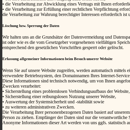
• die Verarbeitung zur Abwicklung eines Vertrags mit Ihnen erforderlic
• die Verarbeitung zur Erfüllung einer rechtlichen Verpflichtung erforde
die Verarbeitung zur Wahrung berechtigter Interessen erforderlich is
Löschung bzw. Sperrung der Daten
Wir halten uns an die Grundsätze der Datenvermeidung und Datenspar
ist oder wie es die vom Gesetzgeber vorgesehenen vielfältigen Speic
entsprechend den gesetzlichen Vorschriften gesperrt oder gelöscht.
Erfassung allgemeiner Informationen beim Besuch unserer Website
Wenn Sie auf unsere Website zugreifen, werden automatisch mittels e
verwendete Betriebssystem, den Domainnamen Ihres Internet-Service-P
Diese Informationen sind technisch notwendig, um von Ihnen angeford
Zwecken verarbeitet:
• Sicherstellung eines problemlosen Verbindungsaufbaus der Website,
• Sicherstellung einer reibungslosen Nutzung unserer Website,
• Auswertung der Systemsicherheit und -stabilität sowie
• zu weiteren administrativen Zwecken.
Die Verarbeitung Ihrer personenbezogenen Daten basiert auf unserem
Person zu ziehen. Empfänger der Daten sind nur die verantwortliche St
Anonyme Informationen dieser Art werden von uns ggfs. statistisch au