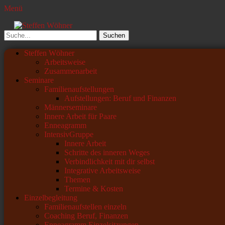
Menü
Steffen Wöhner
Lehrer und Seminarleiter
Suchen
nach:
Primäres
Zum
Steffen Wöhner
Inhalt
Arbeitsweise
Menü
springen
Zusammenarbeit
Seminare
Familienaufstellungen
Aufstellungen: Beruf und Finanzen
Männerseminare
Innere Arbeit für Paare
Enneagramm
IntensivGruppe
Innere Arbeit
Schritte des inneren Weges
Verbindlichkeit mit dir selbst
Integrative Arbeitsweise
Themen
Termine & Kosten
Einzelbegleitung
Familienaufstellen einzeln
Coaching Beruf, Finanzen
Enneagramm Einzelsitzungen