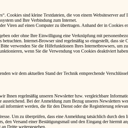
. Cookies sind kleine Textdateien, die von einem Websiteserver auf Ih
ssystem und Ihre Verbindung zum Internet.
r Viren auf einen Computer zu übertragen. Anhand der in Cookies ent
egeben oder ohne Ihre Einwilligung eine Verknüpfung mit personenbezo
 betrachten. Internet-Browser sind regelmäßig so eingestellt, dass s
. Bitte verwenden Sie die Hilfefunktionen Ihres Internetbrowsers, um zu
funktionieren, wenn Sie die Verwendung von Cookies deaktiviert haben
wenden wir dem aktuellen Stand der Technik entsprechende Verschlüss
 wir Ihnen regelmäßig unseren Newsletter bzw. vergleichbare Informat
se ausreichend. Bei der Anmeldung zum Bezug unseres Newsletters wer
nformiert werden, die für den Dienst oder die Registrierung relevan
resse. Um zu überprüfen, dass eine Anmeldung tatsächlich durch den In
ters, den Versand einer Bestätigungsmail und den Eingang der hiermit 
 an Dritte weitergegeben.