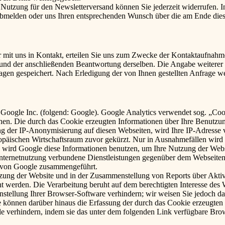
 Nutzung für den Newsletterversand können Sie jederzeit widerrufen. In
 abmelden oder uns Ihren entsprechenden Wunsch über die am Ende die
r mit uns in Kontakt, erteilen Sie uns zum Zwecke der Kontaktaufnahme 
e und der anschließenden Beantwortung derselben. Die Angabe weitere
agen gespeichert. Nach Erledigung der von Ihnen gestellten Anfrage 
 Google Inc. (folgend: Google). Google Analytics verwendet sog. „Coo
hen. Die durch das Cookie erzeugten Informationen über Ihre Benutzu
ng der IP-Anonymisierung auf diesen Webseiten, wird Ihre IP-Adresse 
päischen Wirtschaftsraum zuvor gekürzt. Nur in Ausnahmefällen wird 
te wird Google diese Informationen benutzen, um Ihre Nutzung der Web
nternetnutzung verbundene Dienstleistungen gegenüber dem Webseiten
n von Google zusammengeführt.
zung der Website und in der Zusammenstellung von Reports über Aktiv
ht werden. Die Verarbeitung beruht auf dem berechtigten Interesse des 
tellung Ihrer Browser-Software verhindern; wir weisen Sie jedoch dara
 können darüber hinaus die Erfassung der durch das Cookie erzeugten 
e verhindern, indem sie das unter dem folgenden Link verfügbare Brow