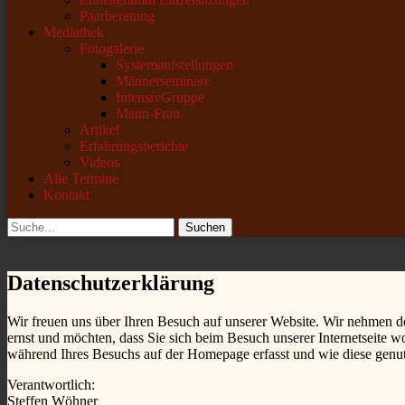
Paarberatung
Mediathek
Fotogalerie
Systemaufstellungen
Männerseminare
IntensivGruppe
Mann-Frau
Artikel
Erfahrungsberichte
Videos
Alle Termine
Kontakt
Suchen
Suchen
nach:
Datenschutzerklärung
Wir freuen uns über Ihren Besuch auf unserer Website. Wir nehmen 
ernst und möchten, dass Sie sich beim Besuch unserer Internetseite 
während Ihres Besuchs auf der Homepage erfasst und wie diese genu
Verantwortlich:
Steffen Wöhner