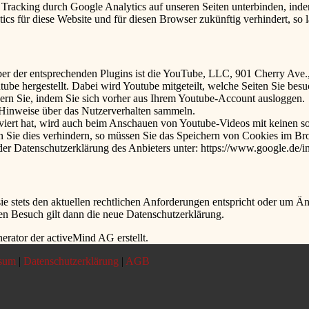
Tracking durch Google Analytics auf unseren Seiten unterbinden, ind
ics für diese Website und für diesen Browser zukünftig verhindert, so l
iber der entsprechenden Plugins ist die YouTube, LLC, 901 Cherry Av
be hergestellt. Dabei wird Youtube mitgeteilt, welche Seiten Sie bes
dern Sie, indem Sie sich vorher aus Ihrem Youtube-Account ausloggen.
e Hinweise über das Nutzerverhalten sammeln.
ert hat, wird auch beim Anschauen von Youtube-Videos mit keinen so
Sie dies verhindern, so müssen Sie das Speichern von Cookies im Bro
r Datenschutzerklärung des Anbieters unter: https://www.google.de/int
sie stets den aktuellen rechtlichen Anforderungen entspricht oder um 
ten Besuch gilt dann die neue Datenschutzerklärung.
rator der activeMind AG erstellt.
sum
|
Datenschutzerklärung
|
AGB