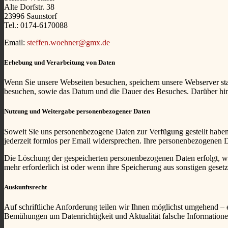
Alte Dorfstr. 38
23996 Saunstorf
Tel.: 0174-6170088
Email:
steffen.woehner@gmx.de
Erhebung und Verarbeitung von Daten
Wenn Sie unsere Webseiten besuchen, speichern unsere Webserver stan
besuchen, sowie das Datum und die Dauer des Besuches. Darüber hin
Nutzung und Weitergabe personenbezogener Daten
Soweit Sie uns personenbezogene Daten zur Verfügung gestellt habe
jederzeit formlos per Email widersprechen. Ihre personenbezogenen Da
Die Löschung der gespeicherten personenbezogenen Daten erfolgt, we
mehr erforderlich ist oder wenn ihre Speicherung aus sonstigen gesetz
Auskunftsrecht
Auf schriftliche Anforderung teilen wir Ihnen möglichst umgehend – e
Bemühungen um Datenrichtigkeit und Aktualität falsche Informationen