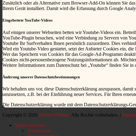
Zusätzlich oder als Alternative zum Browser-Add-On können Sie das 
Ihrem Gerät installiert. Damit wird die Erfassung durch Google Analyt
Eingebettete YouTube-Videos
Auf einigen unserer Webseiten betten wir Youtube-Videos ein. Betre
YouTube-Plugin besuchen, wird eine Verbindung zu Servern von Youtu
Youtube Ihr Surfverhalten Ihnen persönlich zuzuordnen. Dies verhin
Wird ein Youtube-Video gestartet, setzt der Anbieter Cookies ein, di
Wer das Speichern von Cookies für das Google-Ad-Programm deaktivi
Cookies nicht-personenbezogene Nutzungsinformationen ab. Möchten 
Weitere Informationen zum Datenschutz bei „Youtube“ finden Sie in de
Änderung unserer Datenschutzbestimmungen
Wir behalten uns vor, diese Datenschutzerklärung anzupassen, damit 
umzusetzen, z.B. bei der Einführung neuer Services. Für Ihren erneu
Die Datenschutzerklärung wurde mit dem Datenschutzerklärungs-Gene
Copyright © 2026
Steffen Wöhner
. Alle Rechte vorbehalten. |
Impres
Nach
Steffen Wöhner
oben
Arbeitsweise
scrollen