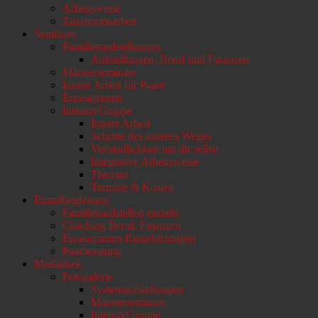
Arbeitsweise
scrollen
Zusammenarbeit
Seminare
Familienaufstellungen
Aufstellungen: Beruf und Finanzen
Männerseminare
Innere Arbeit für Paare
Enneagramm
IntensivGruppe
Innere Arbeit
Schritte des inneren Weges
Verbindlichkeit mit dir selbst
Integrative Arbeitsweise
Themen
Termine & Kosten
Einzelbegleitung
Familienaufstellen einzeln
Coaching Beruf, Finanzen
Enneagramm Einzelsitzungen
Paarberatung
Mediathek
Fotogalerie
Systemaufstellungen
Männerseminare
IntensivGruppe