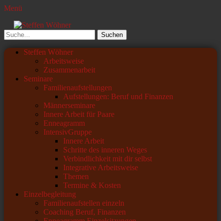
Menü
Steffen Wöhner
Lehrer und Seminarleiter
Suchen
nach:
Primäres
Zum
Steffen Wöhner
Inhalt
Arbeitsweise
Menü
springen
Zusammenarbeit
Seminare
Familienaufstellungen
Aufstellungen: Beruf und Finanzen
Männerseminare
Innere Arbeit für Paare
Enneagramm
IntensivGruppe
Innere Arbeit
Schritte des inneren Weges
Verbindlichkeit mit dir selbst
Integrative Arbeitsweise
Themen
Termine & Kosten
Einzelbegleitung
Familienaufstellen einzeln
Coaching Beruf, Finanzen
Enneagramm Einzelsitzungen