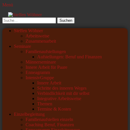
Menü
Steffen Wöhner
Lehrer und Seminarleiter
Suchen
nach:
Primäres
Zum
Steffen Wöhner
Inhalt
Arbeitsweise
Menü
springen
Zusammenarbeit
Seminare
Familienaufstellungen
Aufstellungen: Beruf und Finanzen
Männerseminare
Innere Arbeit für Paare
Enneagramm
IntensivGruppe
Innere Arbeit
Schritte des inneren Weges
Verbindlichkeit mit dir selbst
Integrative Arbeitsweise
Themen
Termine & Kosten
Einzelbegleitung
Familienaufstellen einzeln
Coaching Beruf, Finanzen
Enneagramm Einzelsitzungen