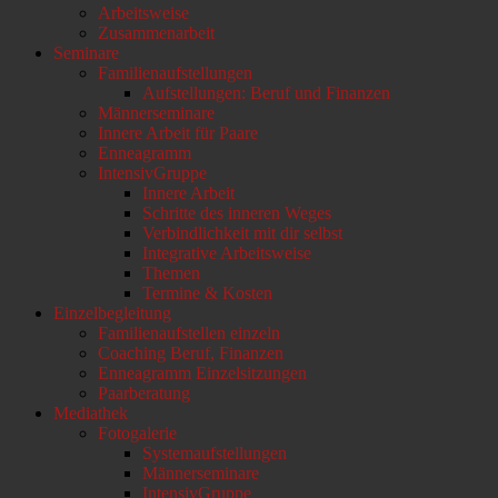
Arbeitsweise
scrollen
Zusammenarbeit
Seminare
Familienaufstellungen
Aufstellungen: Beruf und Finanzen
Männerseminare
Innere Arbeit für Paare
Enneagramm
IntensivGruppe
Innere Arbeit
Schritte des inneren Weges
Verbindlichkeit mit dir selbst
Integrative Arbeitsweise
Themen
Termine & Kosten
Einzelbegleitung
Familienaufstellen einzeln
Coaching Beruf, Finanzen
Enneagramm Einzelsitzungen
Paarberatung
Mediathek
Fotogalerie
Systemaufstellungen
Männerseminare
IntensivGruppe