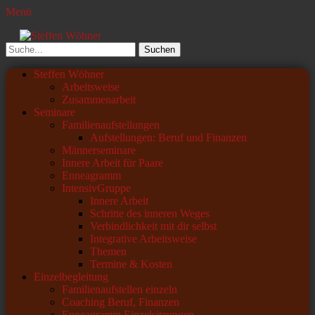
Menü
Steffen Wöhner
Lehrer und Seminarleiter
Suchen
nach:
Primäres
Zum
Steffen Wöhner
Inhalt
Arbeitsweise
Menü
springen
Zusammenarbeit
Seminare
Familienaufstellungen
Aufstellungen: Beruf und Finanzen
Männerseminare
Innere Arbeit für Paare
Enneagramm
IntensivGruppe
Innere Arbeit
Schritte des inneren Weges
Verbindlichkeit mit dir selbst
Integrative Arbeitsweise
Themen
Termine & Kosten
Einzelbegleitung
Familienaufstellen einzeln
Coaching Beruf, Finanzen
Enneagramm Einzelsitzungen