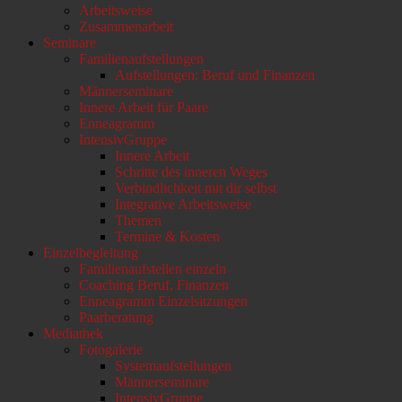
Arbeitsweise
scrollen
Zusammenarbeit
Seminare
Familienaufstellungen
Aufstellungen: Beruf und Finanzen
Männerseminare
Innere Arbeit für Paare
Enneagramm
IntensivGruppe
Innere Arbeit
Schritte des inneren Weges
Verbindlichkeit mit dir selbst
Integrative Arbeitsweise
Themen
Termine & Kosten
Einzelbegleitung
Familienaufstellen einzeln
Coaching Beruf, Finanzen
Enneagramm Einzelsitzungen
Paarberatung
Mediathek
Fotogalerie
Systemaufstellungen
Männerseminare
IntensivGruppe