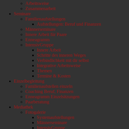
Arbeitsweise
scrollen
Zusammenarbeit
Seminare
Familienaufstellungen
Aufstellungen: Beruf und Finanzen
Männerseminare
Innere Arbeit für Paare
Enneagramm
IntensivGruppe
Innere Arbeit
Schritte des inneren Weges
Verbindlichkeit mit dir selbst
Integrative Arbeitsweise
Themen
Termine & Kosten
Einzelbegleitung
Familienaufstellen einzeln
Coaching Beruf, Finanzen
Enneagramm Einzelsitzungen
Paarberatung
Mediathek
Fotogalerie
Systemaufstellungen
Männerseminare
IntensivGruppe