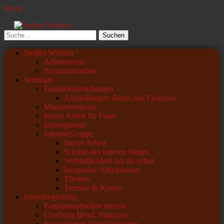
Menü
Steffen Wöhner
Lehrer und Seminarleiter
Suchen
nach:
Primäres
Zum
Steffen Wöhner
Inhalt
Arbeitsweise
Menü
springen
Zusammenarbeit
Seminare
Familienaufstellungen
Aufstellungen: Beruf und Finanzen
Männerseminare
Innere Arbeit für Paare
Enneagramm
IntensivGruppe
Innere Arbeit
Schritte des inneren Weges
Verbindlichkeit mit dir selbst
Integrative Arbeitsweise
Themen
Termine & Kosten
Einzelbegleitung
Familienaufstellen einzeln
Coaching Beruf, Finanzen
Enneagramm Einzelsitzungen