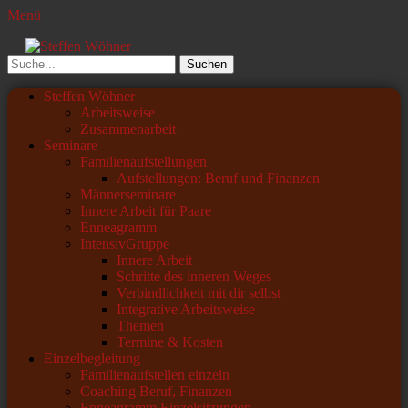
Menü
Steffen Wöhner
Lehrer und Seminarleiter
Suchen
nach:
Primäres
Zum
Steffen Wöhner
Inhalt
Arbeitsweise
Menü
springen
Zusammenarbeit
Seminare
Familienaufstellungen
Aufstellungen: Beruf und Finanzen
Männerseminare
Innere Arbeit für Paare
Enneagramm
IntensivGruppe
Innere Arbeit
Schritte des inneren Weges
Verbindlichkeit mit dir selbst
Integrative Arbeitsweise
Themen
Termine & Kosten
Einzelbegleitung
Familienaufstellen einzeln
Coaching Beruf, Finanzen
Enneagramm Einzelsitzungen