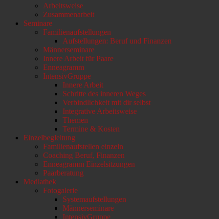
Arbeitsweise
scrollen
Zusammenarbeit
Seminare
Familienaufstellungen
Aufstellungen: Beruf und Finanzen
Männerseminare
Innere Arbeit für Paare
Enneagramm
IntensivGruppe
Innere Arbeit
Schritte des inneren Weges
Verbindlichkeit mit dir selbst
Integrative Arbeitsweise
Themen
Termine & Kosten
Einzelbegleitung
Familienaufstellen einzeln
Coaching Beruf, Finanzen
Enneagramm Einzelsitzungen
Paarberatung
Mediathek
Fotogalerie
Systemaufstellungen
Männerseminare
IntensivGruppe