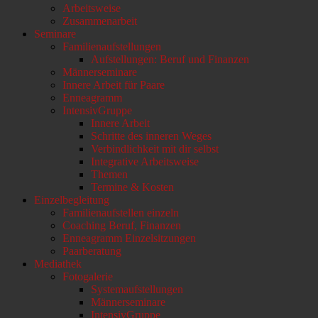
Arbeitsweise
scrollen
Zusammenarbeit
Seminare
Familienaufstellungen
Aufstellungen: Beruf und Finanzen
Männerseminare
Innere Arbeit für Paare
Enneagramm
IntensivGruppe
Innere Arbeit
Schritte des inneren Weges
Verbindlichkeit mit dir selbst
Integrative Arbeitsweise
Themen
Termine & Kosten
Einzelbegleitung
Familienaufstellen einzeln
Coaching Beruf, Finanzen
Enneagramm Einzelsitzungen
Paarberatung
Mediathek
Fotogalerie
Systemaufstellungen
Männerseminare
IntensivGruppe