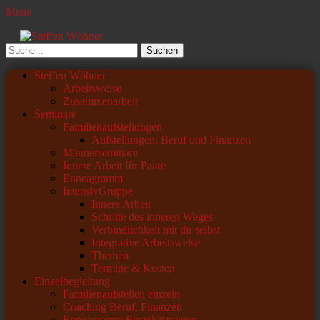
Menü
Steffen Wöhner
Lehrer und Seminarleiter
Suchen
nach:
Primäres
Zum
Steffen Wöhner
Inhalt
Arbeitsweise
Menü
springen
Zusammenarbeit
Seminare
Familienaufstellungen
Aufstellungen: Beruf und Finanzen
Männerseminare
Innere Arbeit für Paare
Enneagramm
IntensivGruppe
Innere Arbeit
Schritte des inneren Weges
Verbindlichkeit mit dir selbst
Integrative Arbeitsweise
Themen
Termine & Kosten
Einzelbegleitung
Familienaufstellen einzeln
Coaching Beruf, Finanzen
Enneagramm Einzelsitzungen