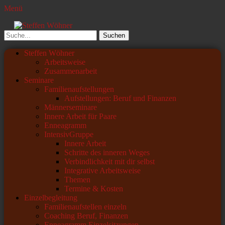
Menü
Steffen Wöhner
Lehrer und Seminarleiter
Suchen
nach:
Primäres
Zum
Steffen Wöhner
Inhalt
Arbeitsweise
Menü
springen
Zusammenarbeit
Seminare
Familienaufstellungen
Aufstellungen: Beruf und Finanzen
Männerseminare
Innere Arbeit für Paare
Enneagramm
IntensivGruppe
Innere Arbeit
Schritte des inneren Weges
Verbindlichkeit mit dir selbst
Integrative Arbeitsweise
Themen
Termine & Kosten
Einzelbegleitung
Familienaufstellen einzeln
Coaching Beruf, Finanzen
Enneagramm Einzelsitzungen