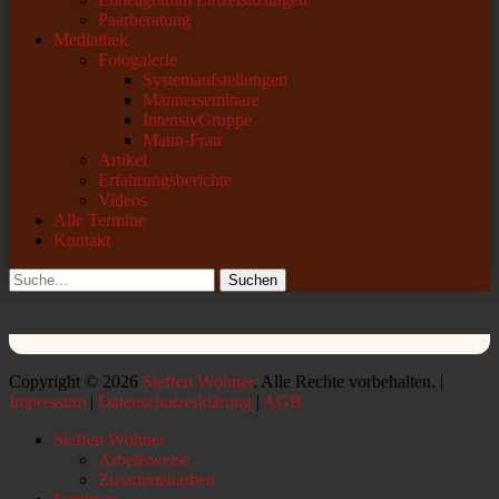
Paarberatung
Mediathek
Fotogalerie
Systemaufstellungen
Männerseminare
IntensivGruppe
Mann-Frau
Artikel
Erfahrungsberichte
Videos
Alle Termine
Kontakt
Suchen
Suchen
nach:
Copyright © 2026
Steffen Wöhner
. Alle Rechte vorbehalten. |
Impressum
|
Datenschutzerklärung
|
AGB
Nach
Steffen Wöhner
oben
Arbeitsweise
scrollen
Zusammenarbeit