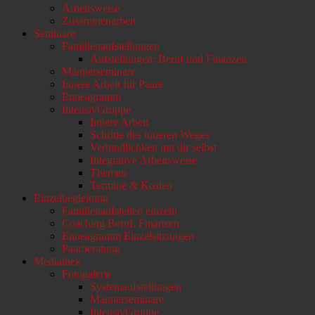
Arbeitsweise
scrollen
Zusammenarbeit
Seminare
Familienaufstellungen
Aufstellungen: Beruf und Finanzen
Männerseminare
Innere Arbeit für Paare
Enneagramm
IntensivGruppe
Innere Arbeit
Schritte des inneren Weges
Verbindlichkeit mit dir selbst
Integrative Arbeitsweise
Themen
Termine & Kosten
Einzelbegleitung
Familienaufstellen einzeln
Coaching Beruf, Finanzen
Enneagramm Einzelsitzungen
Paarberatung
Mediathek
Fotogalerie
Systemaufstellungen
Männerseminare
IntensivGruppe