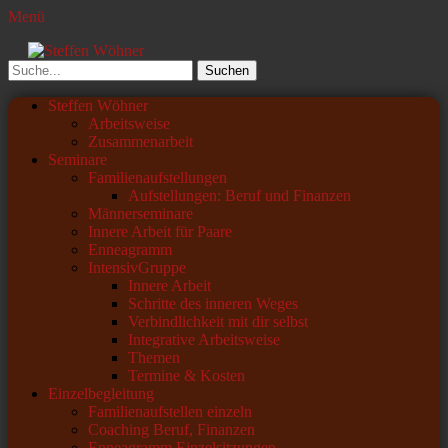
Menü
Steffen Wöhner
Lehrer und Seminarleiter
Suchen
nach:
Primäres
Zum
Steffen Wöhner
Inhalt
Arbeitsweise
Menü
springen
Zusammenarbeit
Seminare
Familienaufstellungen
Aufstellungen: Beruf und Finanzen
Männerseminare
Innere Arbeit für Paare
Enneagramm
IntensivGruppe
Innere Arbeit
Schritte des inneren Weges
Verbindlichkeit mit dir selbst
Integrative Arbeitsweise
Themen
Termine & Kosten
Einzelbegleitung
Familienaufstellen einzeln
Coaching Beruf, Finanzen
Enneagramm Einzelsitzungen