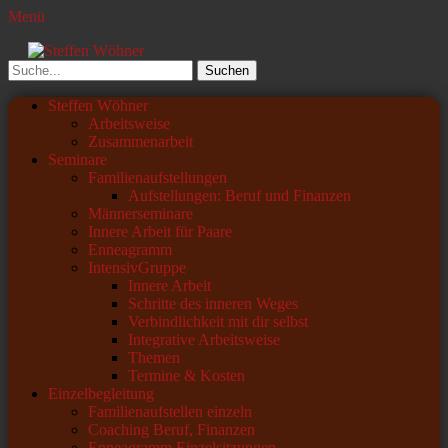
Menü
Steffen Wöhner
Lehrer und Seminarleiter
Suchen
nach:
Primäres
Zum
Steffen Wöhner
Inhalt
Arbeitsweise
Menü
springen
Zusammenarbeit
Seminare
Familienaufstellungen
Aufstellungen: Beruf und Finanzen
Männerseminare
Innere Arbeit für Paare
Enneagramm
IntensivGruppe
Innere Arbeit
Schritte des inneren Weges
Verbindlichkeit mit dir selbst
Integrative Arbeitsweise
Themen
Termine & Kosten
Einzelbegleitung
Familienaufstellen einzeln
Coaching Beruf, Finanzen
Enneagramm Einzelsitzungen