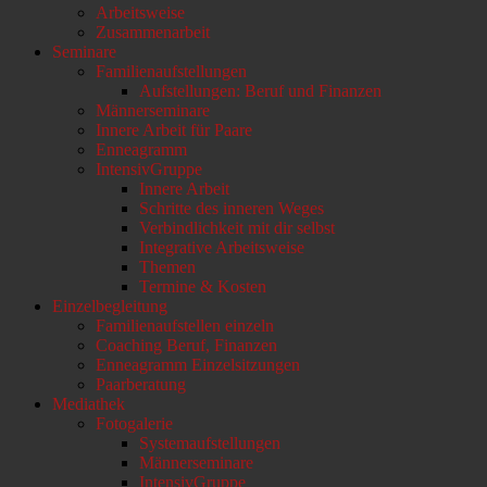
Arbeitsweise
scrollen
Zusammenarbeit
Seminare
Familienaufstellungen
Aufstellungen: Beruf und Finanzen
Männerseminare
Innere Arbeit für Paare
Enneagramm
IntensivGruppe
Innere Arbeit
Schritte des inneren Weges
Verbindlichkeit mit dir selbst
Integrative Arbeitsweise
Themen
Termine & Kosten
Einzelbegleitung
Familienaufstellen einzeln
Coaching Beruf, Finanzen
Enneagramm Einzelsitzungen
Paarberatung
Mediathek
Fotogalerie
Systemaufstellungen
Männerseminare
IntensivGruppe