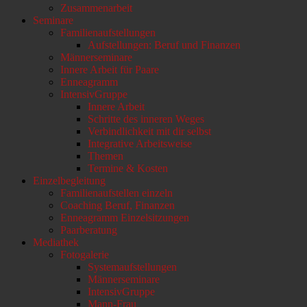
Zusammenarbeit
Seminare
Familienaufstellungen
Aufstellungen: Beruf und Finanzen
Männerseminare
Innere Arbeit für Paare
Enneagramm
IntensivGruppe
Innere Arbeit
Schritte des inneren Weges
Verbindlichkeit mit dir selbst
Integrative Arbeitsweise
Themen
Termine & Kosten
Einzelbegleitung
Familienaufstellen einzeln
Coaching Beruf, Finanzen
Enneagramm Einzelsitzungen
Paarberatung
Mediathek
Fotogalerie
Systemaufstellungen
Männerseminare
IntensivGruppe
Mann-Frau