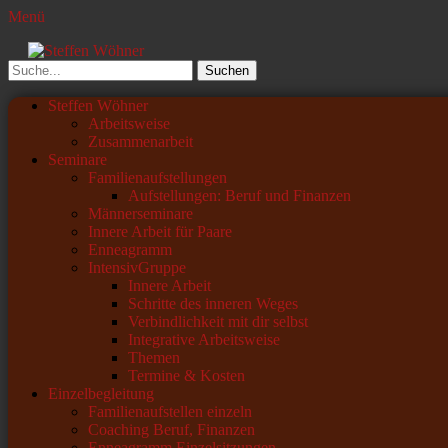
Menü
Steffen Wöhner
Lehrer und Seminarleiter
Suchen
nach:
Primäres
Zum
Steffen Wöhner
Inhalt
Arbeitsweise
Menü
springen
Zusammenarbeit
Seminare
Familienaufstellungen
Aufstellungen: Beruf und Finanzen
Männerseminare
Innere Arbeit für Paare
Enneagramm
IntensivGruppe
Innere Arbeit
Schritte des inneren Weges
Verbindlichkeit mit dir selbst
Integrative Arbeitsweise
Themen
Termine & Kosten
Einzelbegleitung
Familienaufstellen einzeln
Coaching Beruf, Finanzen
Enneagramm Einzelsitzungen