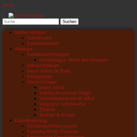
Menü
Steffen Wöhner
Lehrer und Seminarleiter
Suchen
nach:
Primäres
Zum
Steffen Wöhner
Inhalt
Arbeitsweise
Menü
springen
Zusammenarbeit
Seminare
Familienaufstellungen
Aufstellungen: Beruf und Finanzen
Männerseminare
Innere Arbeit für Paare
Enneagramm
IntensivGruppe
Innere Arbeit
Schritte des inneren Weges
Verbindlichkeit mit dir selbst
Integrative Arbeitsweise
Themen
Termine & Kosten
Einzelbegleitung
Familienaufstellen einzeln
Coaching Beruf, Finanzen
Enneagramm Einzelsitzungen