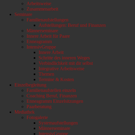
Arbeitsweise
scrollen
Zusammenarbeit
Seminare
Familienaufstellungen
Aufstellungen: Beruf und Finanzen
Männerseminare
Innere Arbeit für Paare
Enneagramm
IntensivGruppe
Innere Arbeit
Schritte des inneren Weges
Verbindlichkeit mit dir selbst
Integrative Arbeitsweise
Themen
Termine & Kosten
Einzelbegleitung
Familienaufstellen einzeln
Coaching Beruf, Finanzen
Enneagramm Einzelsitzungen
Paarberatung
Mediathek
Fotogalerie
Systemaufstellungen
Männerseminare
IntensivGruppe