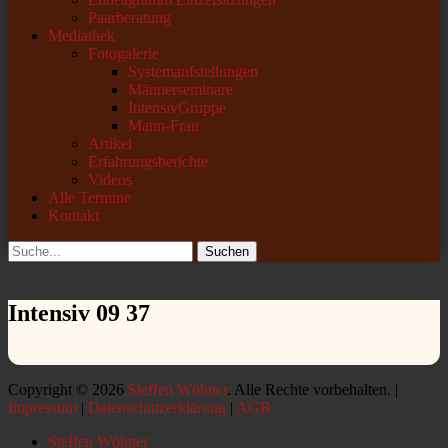
Paarberatung
Mediathek
Fotogalerie
Systemaufstellungen
Männerseminare
IntensivGruppe
Mann-Frau
Artikel
Erfahrungsberichte
Videos
Alle Termine
Kontakt
Suchen
Suchen
nach:
Intensiv 09 37
Copyright © 2026
Steffen Wöhner
. Alle Rechte vorbehalten. |
Impressum
|
Datenschutzerklärung
|
AGB
Nach
Steffen Wöhner
oben