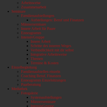
Arbeitsweise
scrollen
Zusammenarbeit
Seminare
Familienaufstellungen
Aufstellungen: Beruf und Finanzen
Männerseminare
Innere Arbeit für Paare
Enneagramm
IntensivGruppe
Innere Arbeit
Schritte des inneren Weges
Verbindlichkeit mit dir selbst
Integrative Arbeitsweise
Themen
Termine & Kosten
Einzelbegleitung
Familienaufstellen einzeln
Coaching Beruf, Finanzen
Enneagramm Einzelsitzungen
Paarberatung
Mediathek
Fotogalerie
Systemaufstellungen
Männerseminare
IntensivGruppe