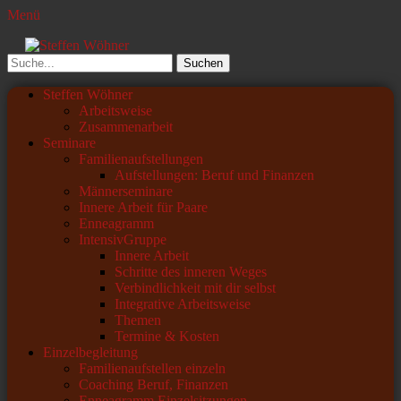
Menü
Steffen Wöhner
Lehrer und Seminarleiter
Suchen
nach:
Primäres
Zum
Steffen Wöhner
Inhalt
Arbeitsweise
Menü
springen
Zusammenarbeit
Seminare
Familienaufstellungen
Aufstellungen: Beruf und Finanzen
Männerseminare
Innere Arbeit für Paare
Enneagramm
IntensivGruppe
Innere Arbeit
Schritte des inneren Weges
Verbindlichkeit mit dir selbst
Integrative Arbeitsweise
Themen
Termine & Kosten
Einzelbegleitung
Familienaufstellen einzeln
Coaching Beruf, Finanzen
Enneagramm Einzelsitzungen