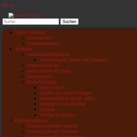
Menü
Steffen Wöhner
Lehrer und Seminarleiter
Suchen
nach:
Primäres
Zum
Steffen Wöhner
Inhalt
Arbeitsweise
Menü
springen
Zusammenarbeit
Seminare
Familienaufstellungen
Aufstellungen: Beruf und Finanzen
Männerseminare
Innere Arbeit für Paare
Enneagramm
IntensivGruppe
Innere Arbeit
Schritte des inneren Weges
Verbindlichkeit mit dir selbst
Integrative Arbeitsweise
Themen
Termine & Kosten
Einzelbegleitung
Familienaufstellen einzeln
Coaching Beruf, Finanzen
Enneagramm Einzelsitzungen