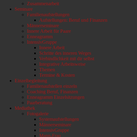
Zusammenarbeit
Seminare
Familienaufstellungen
Aufstellungen: Beruf und Finanzen
Männerseminare
Innere Arbeit für Paare
Enneagramm
IntensivGruppe
Innere Arbeit
Schritte des inneren Weges
Verbindlichkeit mit dir selbst
Integrative Arbeitsweise
Themen
Termine & Kosten
Einzelbegleitung
Familienaufstellen einzeln
Coaching Beruf, Finanzen
Enneagramm Einzelsitzungen
Paarberatung
Mediathek
Fotogalerie
Systemaufstellungen
Männerseminare
IntensivGruppe
Mann-Frau