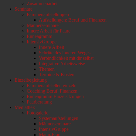
Zusammenarbeit
Seminare
Familienaufstellungen
Aufstellungen: Beruf und Finanzen
Männerseminare
Innere Arbeit für Paare
Enneagramm
IntensivGruppe
Innere Arbeit
Schritte des inneren Weges
Verbindlichkeit mit dir selbst
Integrative Arbeitsweise
Themen
Termine & Kosten
Einzelbegleitung
Familienaufstellen einzeln
Coaching Beruf, Finanzen
Enneagramm Einzelsitzungen
Paarberatung
Mediathek
Fotogalerie
Systemaufstellungen
Männerseminare
IntensivGruppe
Mann-Frau