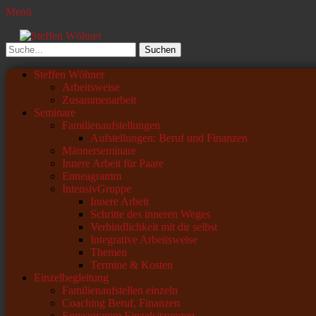
Menü
Steffen Wöhner
Lehrer und Seminarleiter
Suchen
nach:
Primäres
Zum
Steffen Wöhner
Inhalt
Arbeitsweise
Menü
springen
Zusammenarbeit
Seminare
Familienaufstellungen
Aufstellungen: Beruf und Finanzen
Männerseminare
Innere Arbeit für Paare
Enneagramm
IntensivGruppe
Innere Arbeit
Schritte des inneren Weges
Verbindlichkeit mit dir selbst
Integrative Arbeitsweise
Themen
Termine & Kosten
Einzelbegleitung
Familienaufstellen einzeln
Coaching Beruf, Finanzen
Enneagramm Einzelsitzungen