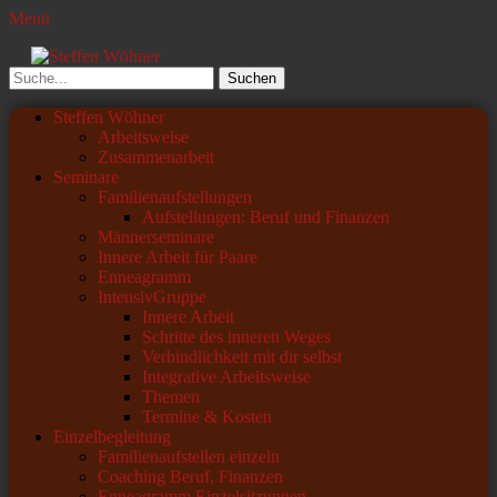
Menü
Steffen Wöhner
Lehrer und Seminarleiter
Suchen
nach:
Primäres
Zum
Steffen Wöhner
Inhalt
Arbeitsweise
Menü
springen
Zusammenarbeit
Seminare
Familienaufstellungen
Aufstellungen: Beruf und Finanzen
Männerseminare
Innere Arbeit für Paare
Enneagramm
IntensivGruppe
Innere Arbeit
Schritte des inneren Weges
Verbindlichkeit mit dir selbst
Integrative Arbeitsweise
Themen
Termine & Kosten
Einzelbegleitung
Familienaufstellen einzeln
Coaching Beruf, Finanzen
Enneagramm Einzelsitzungen