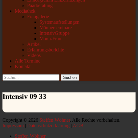
Paarberatung
Mediathek
Fotogalerie
Systemaufstellungen
Männerseminare
IntensivGruppe
Mann-Frau
Artikel
Erfahrungsberichte
Videos
Alle Termine
Kontakt
Suchen
Suchen
nach:
Intensiv 09 33
Copyright © 2026
Steffen Wöhner
. Alle Rechte vorbehalten. |
Impressum
|
Datenschutzerklärung
|
AGB
Nach
Steffen Wöhner
oben