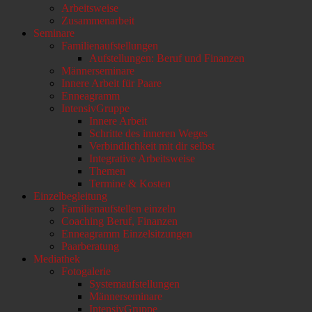
Arbeitsweise
scrollen
Zusammenarbeit
Seminare
Familienaufstellungen
Aufstellungen: Beruf und Finanzen
Männerseminare
Innere Arbeit für Paare
Enneagramm
IntensivGruppe
Innere Arbeit
Schritte des inneren Weges
Verbindlichkeit mit dir selbst
Integrative Arbeitsweise
Themen
Termine & Kosten
Einzelbegleitung
Familienaufstellen einzeln
Coaching Beruf, Finanzen
Enneagramm Einzelsitzungen
Paarberatung
Mediathek
Fotogalerie
Systemaufstellungen
Männerseminare
IntensivGruppe