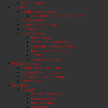
Zusammenarbeit
Seminare
Familienaufstellungen
Aufstellungen: Beruf und Finanzen
Männerseminare
Innere Arbeit für Paare
Enneagramm
IntensivGruppe
Innere Arbeit
Schritte des inneren Weges
Verbindlichkeit mit dir selbst
Integrative Arbeitsweise
Themen
Termine & Kosten
Einzelbegleitung
Familienaufstellen einzeln
Coaching Beruf, Finanzen
Enneagramm Einzelsitzungen
Paarberatung
Mediathek
Fotogalerie
Systemaufstellungen
Männerseminare
IntensivGruppe
Mann-Frau