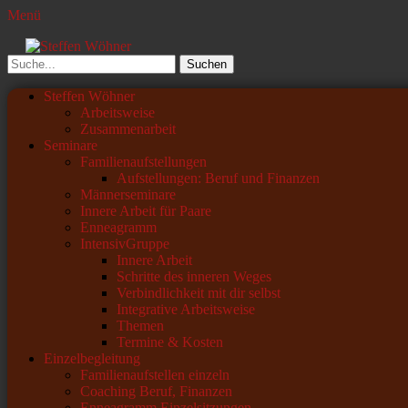
Menü
Steffen Wöhner
Lehrer und Seminarleiter
Suchen
nach:
Primäres
Zum
Steffen Wöhner
Inhalt
Arbeitsweise
Menü
springen
Zusammenarbeit
Seminare
Familienaufstellungen
Aufstellungen: Beruf und Finanzen
Männerseminare
Innere Arbeit für Paare
Enneagramm
IntensivGruppe
Innere Arbeit
Schritte des inneren Weges
Verbindlichkeit mit dir selbst
Integrative Arbeitsweise
Themen
Termine & Kosten
Einzelbegleitung
Familienaufstellen einzeln
Coaching Beruf, Finanzen
Enneagramm Einzelsitzungen