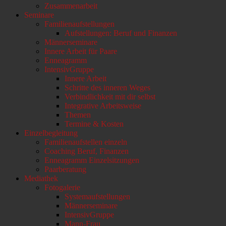
Zusammenarbeit
Seminare
Familienaufstellungen
Aufstellungen: Beruf und Finanzen
Männerseminare
Innere Arbeit für Paare
Enneagramm
IntensivGruppe
Innere Arbeit
Schritte des inneren Weges
Verbindlichkeit mit dir selbst
Integrative Arbeitsweise
Themen
Termine & Kosten
Einzelbegleitung
Familienaufstellen einzeln
Coaching Beruf, Finanzen
Enneagramm Einzelsitzungen
Paarberatung
Mediathek
Fotogalerie
Systemaufstellungen
Männerseminare
IntensivGruppe
Mann-Frau