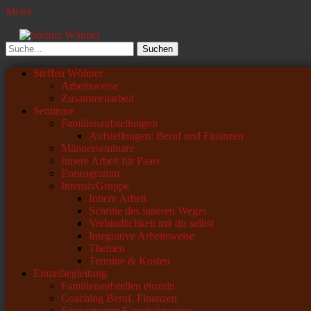
Menü
Steffen Wöhner
Lehrer und Seminarleiter
Suchen
nach:
Primäres
Zum
Steffen Wöhner
Inhalt
Arbeitsweise
Menü
springen
Zusammenarbeit
Seminare
Familienaufstellungen
Aufstellungen: Beruf und Finanzen
Männerseminare
Innere Arbeit für Paare
Enneagramm
IntensivGruppe
Innere Arbeit
Schritte des inneren Weges
Verbindlichkeit mit dir selbst
Integrative Arbeitsweise
Themen
Termine & Kosten
Einzelbegleitung
Familienaufstellen einzeln
Coaching Beruf, Finanzen
Enneagramm Einzelsitzungen