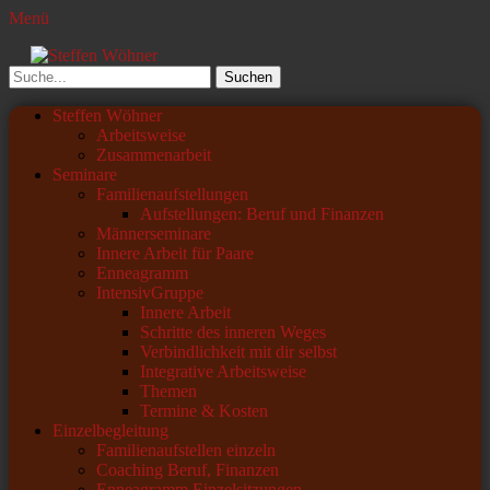
Menü
Steffen Wöhner
Lehrer und Seminarleiter
Suchen
nach:
Primäres
Zum
Steffen Wöhner
Inhalt
Arbeitsweise
Menü
springen
Zusammenarbeit
Seminare
Familienaufstellungen
Aufstellungen: Beruf und Finanzen
Männerseminare
Innere Arbeit für Paare
Enneagramm
IntensivGruppe
Innere Arbeit
Schritte des inneren Weges
Verbindlichkeit mit dir selbst
Integrative Arbeitsweise
Themen
Termine & Kosten
Einzelbegleitung
Familienaufstellen einzeln
Coaching Beruf, Finanzen
Enneagramm Einzelsitzungen