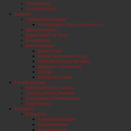
Arbeitsweise
scrollen
Zusammenarbeit
Seminare
Familienaufstellungen
Aufstellungen: Beruf und Finanzen
Männerseminare
Innere Arbeit für Paare
Enneagramm
IntensivGruppe
Innere Arbeit
Schritte des inneren Weges
Verbindlichkeit mit dir selbst
Integrative Arbeitsweise
Themen
Termine & Kosten
Einzelbegleitung
Familienaufstellen einzeln
Coaching Beruf, Finanzen
Enneagramm Einzelsitzungen
Paarberatung
Mediathek
Fotogalerie
Systemaufstellungen
Männerseminare
IntensivGruppe