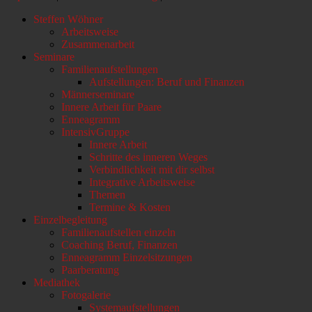
Nach
Steffen Wöhner
oben
Arbeitsweise
scrollen
Zusammenarbeit
Seminare
Familienaufstellungen
Aufstellungen: Beruf und Finanzen
Männerseminare
Innere Arbeit für Paare
Enneagramm
IntensivGruppe
Innere Arbeit
Schritte des inneren Weges
Verbindlichkeit mit dir selbst
Integrative Arbeitsweise
Themen
Termine & Kosten
Einzelbegleitung
Familienaufstellen einzeln
Coaching Beruf, Finanzen
Enneagramm Einzelsitzungen
Paarberatung
Mediathek
Fotogalerie
Systemaufstellungen