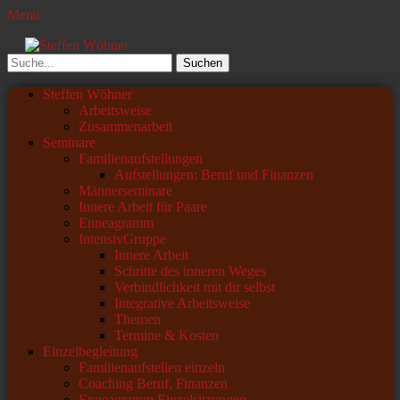
Menü
Steffen Wöhner
Lehrer und Seminarleiter
Suchen
nach:
Primäres
Zum
Steffen Wöhner
Inhalt
Arbeitsweise
Menü
springen
Zusammenarbeit
Seminare
Familienaufstellungen
Aufstellungen: Beruf und Finanzen
Männerseminare
Innere Arbeit für Paare
Enneagramm
IntensivGruppe
Innere Arbeit
Schritte des inneren Weges
Verbindlichkeit mit dir selbst
Integrative Arbeitsweise
Themen
Termine & Kosten
Einzelbegleitung
Familienaufstellen einzeln
Coaching Beruf, Finanzen
Enneagramm Einzelsitzungen