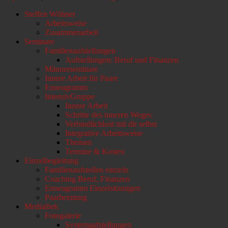
Nach
Steffen Wöhner
oben
Arbeitsweise
scrollen
Zusammenarbeit
Seminare
Familienaufstellungen
Aufstellungen: Beruf und Finanzen
Männerseminare
Innere Arbeit für Paare
Enneagramm
IntensivGruppe
Innere Arbeit
Schritte des inneren Weges
Verbindlichkeit mit dir selbst
Integrative Arbeitsweise
Themen
Termine & Kosten
Einzelbegleitung
Familienaufstellen einzeln
Coaching Beruf, Finanzen
Enneagramm Einzelsitzungen
Paarberatung
Mediathek
Fotogalerie
Systemaufstellungen