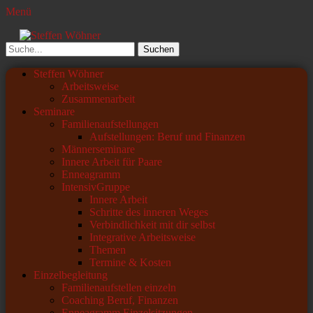
Menü
Steffen Wöhner
Lehrer und Seminarleiter
Suchen
nach:
Primäres
Zum
Steffen Wöhner
Inhalt
Arbeitsweise
Menü
springen
Zusammenarbeit
Seminare
Familienaufstellungen
Aufstellungen: Beruf und Finanzen
Männerseminare
Innere Arbeit für Paare
Enneagramm
IntensivGruppe
Innere Arbeit
Schritte des inneren Weges
Verbindlichkeit mit dir selbst
Integrative Arbeitsweise
Themen
Termine & Kosten
Einzelbegleitung
Familienaufstellen einzeln
Coaching Beruf, Finanzen
Enneagramm Einzelsitzungen