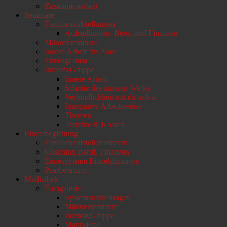
Zusammenarbeit
Seminare
Familienaufstellungen
Aufstellungen: Beruf und Finanzen
Männerseminare
Innere Arbeit für Paare
Enneagramm
IntensivGruppe
Innere Arbeit
Schritte des inneren Weges
Verbindlichkeit mit dir selbst
Integrative Arbeitsweise
Themen
Termine & Kosten
Einzelbegleitung
Familienaufstellen einzeln
Coaching Beruf, Finanzen
Enneagramm Einzelsitzungen
Paarberatung
Mediathek
Fotogalerie
Systemaufstellungen
Männerseminare
IntensivGruppe
Mann-Frau