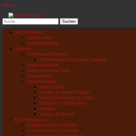
Menü
Steffen Wöhner
Lehrer und Seminarleiter
Suchen
nach:
Primäres
Zum
Steffen Wöhner
Inhalt
Arbeitsweise
Menü
springen
Zusammenarbeit
Seminare
Familienaufstellungen
Aufstellungen: Beruf und Finanzen
Männerseminare
Innere Arbeit für Paare
Enneagramm
IntensivGruppe
Innere Arbeit
Schritte des inneren Weges
Verbindlichkeit mit dir selbst
Integrative Arbeitsweise
Themen
Termine & Kosten
Einzelbegleitung
Familienaufstellen einzeln
Coaching Beruf, Finanzen
Enneagramm Einzelsitzungen