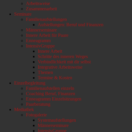
Arbeitsweise
scrollen
Zusammenarbeit
Seminare
Familienaufstellungen
Aufstellungen: Beruf und Finanzen
Männerseminare
Innere Arbeit für Paare
Enneagramm
IntensivGruppe
Innere Arbeit
Schritte des inneren Weges
Verbindlichkeit mit dir selbst
Integrative Arbeitsweise
Themen
Termine & Kosten
Einzelbegleitung
Familienaufstellen einzeln
Coaching Beruf, Finanzen
Enneagramm Einzelsitzungen
Paarberatung
Mediathek
Fotogalerie
Systemaufstellungen
Männerseminare
IntensivGruppe