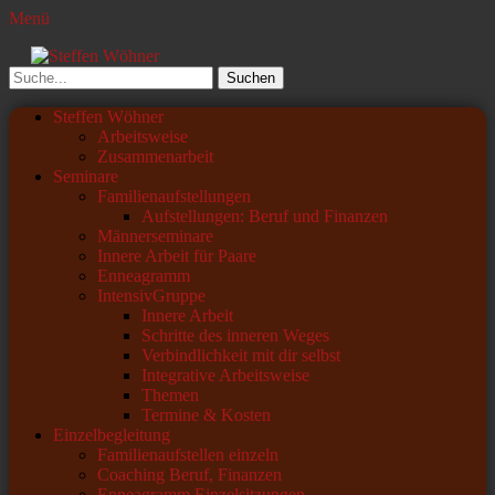
Menü
Steffen Wöhner
Lehrer und Seminarleiter
Suchen
nach:
Primäres
Zum
Steffen Wöhner
Inhalt
Arbeitsweise
Menü
springen
Zusammenarbeit
Seminare
Familienaufstellungen
Aufstellungen: Beruf und Finanzen
Männerseminare
Innere Arbeit für Paare
Enneagramm
IntensivGruppe
Innere Arbeit
Schritte des inneren Weges
Verbindlichkeit mit dir selbst
Integrative Arbeitsweise
Themen
Termine & Kosten
Einzelbegleitung
Familienaufstellen einzeln
Coaching Beruf, Finanzen
Enneagramm Einzelsitzungen