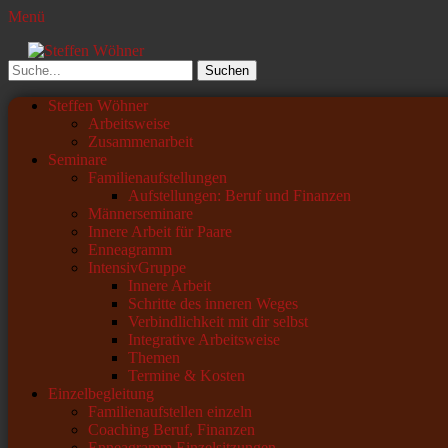
Menü
Steffen Wöhner
Lehrer und Seminarleiter
Suchen
nach:
Primäres
Zum
Steffen Wöhner
Inhalt
Arbeitsweise
Menü
springen
Zusammenarbeit
Seminare
Familienaufstellungen
Aufstellungen: Beruf und Finanzen
Männerseminare
Innere Arbeit für Paare
Enneagramm
IntensivGruppe
Innere Arbeit
Schritte des inneren Weges
Verbindlichkeit mit dir selbst
Integrative Arbeitsweise
Themen
Termine & Kosten
Einzelbegleitung
Familienaufstellen einzeln
Coaching Beruf, Finanzen
Enneagramm Einzelsitzungen