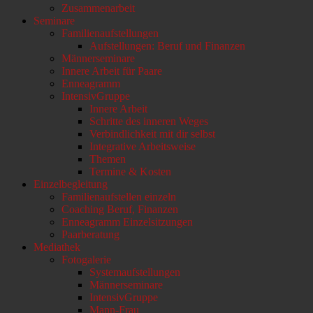
Zusammenarbeit
Seminare
Familienaufstellungen
Aufstellungen: Beruf und Finanzen
Männerseminare
Innere Arbeit für Paare
Enneagramm
IntensivGruppe
Innere Arbeit
Schritte des inneren Weges
Verbindlichkeit mit dir selbst
Integrative Arbeitsweise
Themen
Termine & Kosten
Einzelbegleitung
Familienaufstellen einzeln
Coaching Beruf, Finanzen
Enneagramm Einzelsitzungen
Paarberatung
Mediathek
Fotogalerie
Systemaufstellungen
Männerseminare
IntensivGruppe
Mann-Frau