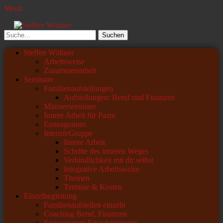
Menü
Steffen Wöhner
Lehrer und Seminarleiter
Suchen
nach:
Primäres
Zum
Steffen Wöhner
Inhalt
Arbeitsweise
Menü
springen
Zusammenarbeit
Seminare
Familienaufstellungen
Aufstellungen: Beruf und Finanzen
Männerseminare
Innere Arbeit für Paare
Enneagramm
IntensivGruppe
Innere Arbeit
Schritte des inneren Weges
Verbindlichkeit mit dir selbst
Integrative Arbeitsweise
Themen
Termine & Kosten
Einzelbegleitung
Familienaufstellen einzeln
Coaching Beruf, Finanzen
Enneagramm Einzelsitzungen