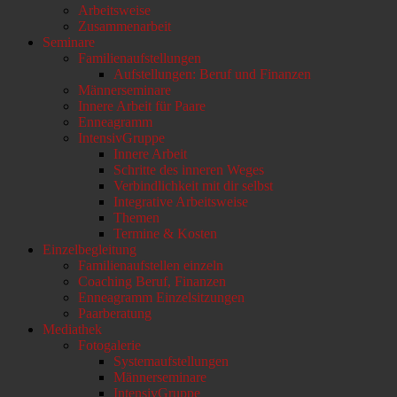
Arbeitsweise
scrollen
Zusammenarbeit
Seminare
Familienaufstellungen
Aufstellungen: Beruf und Finanzen
Männerseminare
Innere Arbeit für Paare
Enneagramm
IntensivGruppe
Innere Arbeit
Schritte des inneren Weges
Verbindlichkeit mit dir selbst
Integrative Arbeitsweise
Themen
Termine & Kosten
Einzelbegleitung
Familienaufstellen einzeln
Coaching Beruf, Finanzen
Enneagramm Einzelsitzungen
Paarberatung
Mediathek
Fotogalerie
Systemaufstellungen
Männerseminare
IntensivGruppe