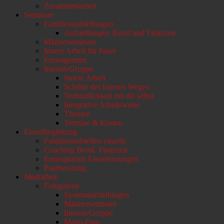
Zusammenarbeit
Seminare
Familienaufstellungen
Aufstellungen: Beruf und Finanzen
Männerseminare
Innere Arbeit für Paare
Enneagramm
IntensivGruppe
Innere Arbeit
Schritte des inneren Weges
Verbindlichkeit mit dir selbst
Integrative Arbeitsweise
Themen
Termine & Kosten
Einzelbegleitung
Familienaufstellen einzeln
Coaching Beruf, Finanzen
Enneagramm Einzelsitzungen
Paarberatung
Mediathek
Fotogalerie
Systemaufstellungen
Männerseminare
IntensivGruppe
Mann-Frau