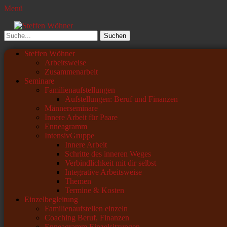
Menü
Steffen Wöhner
Lehrer und Seminarleiter
Suchen
nach:
Primäres
Zum
Steffen Wöhner
Inhalt
Arbeitsweise
Menü
springen
Zusammenarbeit
Seminare
Familienaufstellungen
Aufstellungen: Beruf und Finanzen
Männerseminare
Innere Arbeit für Paare
Enneagramm
IntensivGruppe
Innere Arbeit
Schritte des inneren Weges
Verbindlichkeit mit dir selbst
Integrative Arbeitsweise
Themen
Termine & Kosten
Einzelbegleitung
Familienaufstellen einzeln
Coaching Beruf, Finanzen
Enneagramm Einzelsitzungen