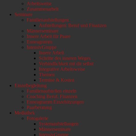
Arbeitsweise
scrollen
Zusammenarbeit
Seminare
Familienaufstellungen
Aufstellungen: Beruf und Finanzen
Männerseminare
Innere Arbeit für Paare
Enneagramm
IntensivGruppe
Innere Arbeit
Schritte des inneren Weges
Verbindlichkeit mit dir selbst
Integrative Arbeitsweise
Themen
Termine & Kosten
Einzelbegleitung
Familienaufstellen einzeln
Coaching Beruf, Finanzen
Enneagramm Einzelsitzungen
Paarberatung
Mediathek
Fotogalerie
Systemaufstellungen
Männerseminare
IntensivGruppe