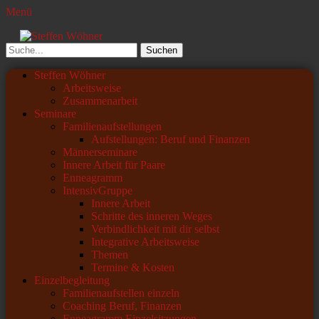
Menü
Steffen Wöhner
Lehrer und Seminarleiter
Suchen
nach:
Primäres
Zum
Steffen Wöhner
Inhalt
Arbeitsweise
Menü
springen
Zusammenarbeit
Seminare
Familienaufstellungen
Aufstellungen: Beruf und Finanzen
Männerseminare
Innere Arbeit für Paare
Enneagramm
IntensivGruppe
Innere Arbeit
Schritte des inneren Weges
Verbindlichkeit mit dir selbst
Integrative Arbeitsweise
Themen
Termine & Kosten
Einzelbegleitung
Familienaufstellen einzeln
Coaching Beruf, Finanzen
Enneagramm Einzelsitzungen