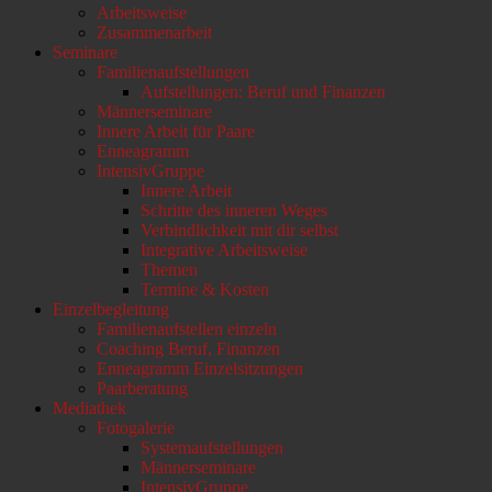
Arbeitsweise
scrollen
Zusammenarbeit
Seminare
Familienaufstellungen
Aufstellungen: Beruf und Finanzen
Männerseminare
Innere Arbeit für Paare
Enneagramm
IntensivGruppe
Innere Arbeit
Schritte des inneren Weges
Verbindlichkeit mit dir selbst
Integrative Arbeitsweise
Themen
Termine & Kosten
Einzelbegleitung
Familienaufstellen einzeln
Coaching Beruf, Finanzen
Enneagramm Einzelsitzungen
Paarberatung
Mediathek
Fotogalerie
Systemaufstellungen
Männerseminare
IntensivGruppe