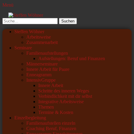
Menü
Steffen Wöhner
Lehrer und Seminarleiter
Suchen
nach:
Primäres
Zum
Steffen Wöhner
Inhalt
Arbeitsweise
Menü
springen
Zusammenarbeit
Seminare
Familienaufstellungen
Aufstellungen: Beruf und Finanzen
Männerseminare
Innere Arbeit für Paare
Enneagramm
IntensivGruppe
Innere Arbeit
Schritte des inneren Weges
Verbindlichkeit mit dir selbst
Integrative Arbeitsweise
Themen
Termine & Kosten
Einzelbegleitung
Familienaufstellen einzeln
Coaching Beruf, Finanzen
Enneagramm Einzelsitzungen