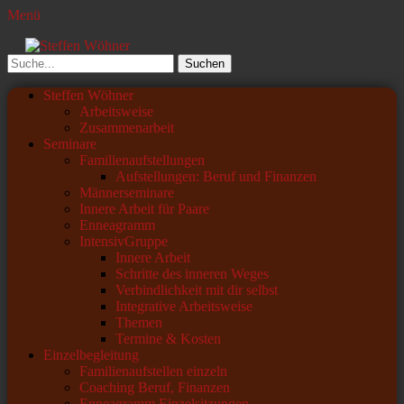
Menü
Steffen Wöhner
Lehrer und Seminarleiter
Suchen
nach:
Primäres
Zum
Steffen Wöhner
Inhalt
Arbeitsweise
Menü
springen
Zusammenarbeit
Seminare
Familienaufstellungen
Aufstellungen: Beruf und Finanzen
Männerseminare
Innere Arbeit für Paare
Enneagramm
IntensivGruppe
Innere Arbeit
Schritte des inneren Weges
Verbindlichkeit mit dir selbst
Integrative Arbeitsweise
Themen
Termine & Kosten
Einzelbegleitung
Familienaufstellen einzeln
Coaching Beruf, Finanzen
Enneagramm Einzelsitzungen