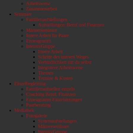
Arbeitsweise
scrollen
Zusammenarbeit
Seminare
Familienaufstellungen
Aufstellungen: Beruf und Finanzen
Männerseminare
Innere Arbeit für Paare
Enneagramm
IntensivGruppe
Innere Arbeit
Schritte des inneren Weges
Verbindlichkeit mit dir selbst
Integrative Arbeitsweise
Themen
Termine & Kosten
Einzelbegleitung
Familienaufstellen einzeln
Coaching Beruf, Finanzen
Enneagramm Einzelsitzungen
Paarberatung
Mediathek
Fotogalerie
Systemaufstellungen
Männerseminare
IntensivGruppe