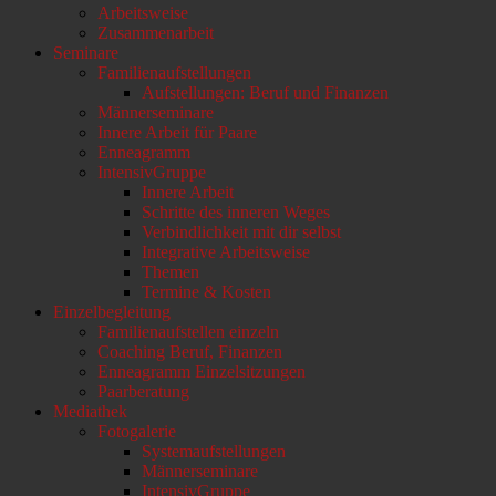
Arbeitsweise
scrollen
Zusammenarbeit
Seminare
Familienaufstellungen
Aufstellungen: Beruf und Finanzen
Männerseminare
Innere Arbeit für Paare
Enneagramm
IntensivGruppe
Innere Arbeit
Schritte des inneren Weges
Verbindlichkeit mit dir selbst
Integrative Arbeitsweise
Themen
Termine & Kosten
Einzelbegleitung
Familienaufstellen einzeln
Coaching Beruf, Finanzen
Enneagramm Einzelsitzungen
Paarberatung
Mediathek
Fotogalerie
Systemaufstellungen
Männerseminare
IntensivGruppe