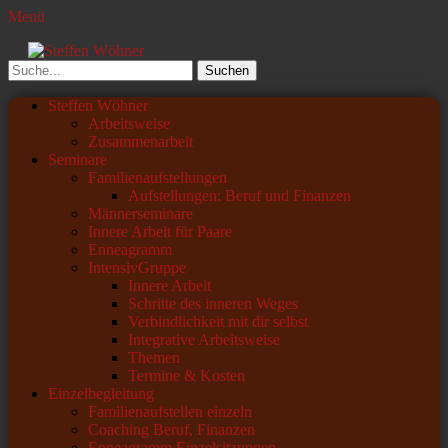
Menü
Steffen Wöhner
Lehrer und Seminarleiter
Suchen
nach:
Primäres
Zum
Steffen Wöhner
Inhalt
Arbeitsweise
Menü
springen
Zusammenarbeit
Seminare
Familienaufstellungen
Aufstellungen: Beruf und Finanzen
Männerseminare
Innere Arbeit für Paare
Enneagramm
IntensivGruppe
Innere Arbeit
Schritte des inneren Weges
Verbindlichkeit mit dir selbst
Integrative Arbeitsweise
Themen
Termine & Kosten
Einzelbegleitung
Familienaufstellen einzeln
Coaching Beruf, Finanzen
Enneagramm Einzelsitzungen