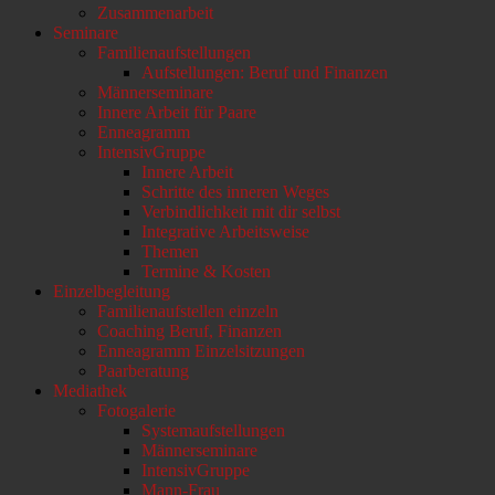
Zusammenarbeit
Seminare
Familienaufstellungen
Aufstellungen: Beruf und Finanzen
Männerseminare
Innere Arbeit für Paare
Enneagramm
IntensivGruppe
Innere Arbeit
Schritte des inneren Weges
Verbindlichkeit mit dir selbst
Integrative Arbeitsweise
Themen
Termine & Kosten
Einzelbegleitung
Familienaufstellen einzeln
Coaching Beruf, Finanzen
Enneagramm Einzelsitzungen
Paarberatung
Mediathek
Fotogalerie
Systemaufstellungen
Männerseminare
IntensivGruppe
Mann-Frau