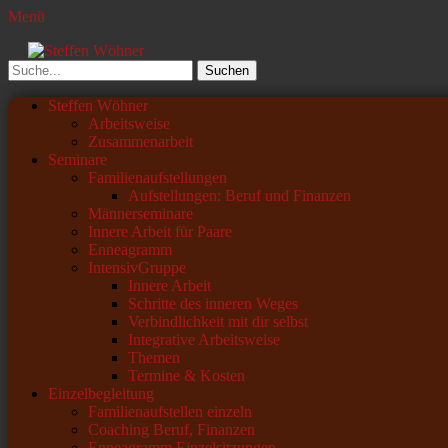
Menü
Steffen Wöhner
Lehrer und Seminarleiter
Suchen
nach:
Primäres
Zum
Steffen Wöhner
Inhalt
Arbeitsweise
Menü
springen
Zusammenarbeit
Seminare
Familienaufstellungen
Aufstellungen: Beruf und Finanzen
Männerseminare
Innere Arbeit für Paare
Enneagramm
IntensivGruppe
Innere Arbeit
Schritte des inneren Weges
Verbindlichkeit mit dir selbst
Integrative Arbeitsweise
Themen
Termine & Kosten
Einzelbegleitung
Familienaufstellen einzeln
Coaching Beruf, Finanzen
Enneagramm Einzelsitzungen