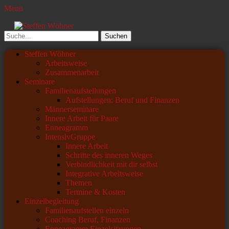
Menü
Steffen Wöhner
Lehrer und Seminarleiter
Suchen
nach:
Primäres
Zum
Steffen Wöhner
Inhalt
Arbeitsweise
Menü
springen
Zusammenarbeit
Seminare
Familienaufstellungen
Aufstellungen: Beruf und Finanzen
Männerseminare
Innere Arbeit für Paare
Enneagramm
IntensivGruppe
Innere Arbeit
Schritte des inneren Weges
Verbindlichkeit mit dir selbst
Integrative Arbeitsweise
Themen
Termine & Kosten
Einzelbegleitung
Familienaufstellen einzeln
Coaching Beruf, Finanzen
Enneagramm Einzelsitzungen