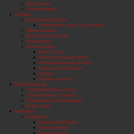
Arbeitsweise
scrollen
Zusammenarbeit
Seminare
Familienaufstellungen
Aufstellungen: Beruf und Finanzen
Männerseminare
Innere Arbeit für Paare
Enneagramm
IntensivGruppe
Innere Arbeit
Schritte des inneren Weges
Verbindlichkeit mit dir selbst
Integrative Arbeitsweise
Themen
Termine & Kosten
Einzelbegleitung
Familienaufstellen einzeln
Coaching Beruf, Finanzen
Enneagramm Einzelsitzungen
Paarberatung
Mediathek
Fotogalerie
Systemaufstellungen
Männerseminare
IntensivGruppe