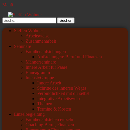
Menü
Steffen Wöhner
Lehrer und Seminarleiter
Suchen
nach:
Primäres
Zum
Steffen Wöhner
Inhalt
Arbeitsweise
Menü
springen
Zusammenarbeit
Seminare
Familienaufstellungen
Aufstellungen: Beruf und Finanzen
Männerseminare
Innere Arbeit für Paare
Enneagramm
IntensivGruppe
Innere Arbeit
Schritte des inneren Weges
Verbindlichkeit mit dir selbst
Integrative Arbeitsweise
Themen
Termine & Kosten
Einzelbegleitung
Familienaufstellen einzeln
Coaching Beruf, Finanzen
Enneagramm Einzelsitzungen