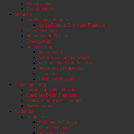
Arbeitsweise
scrollen
Zusammenarbeit
Seminare
Familienaufstellungen
Aufstellungen: Beruf und Finanzen
Männerseminare
Innere Arbeit für Paare
Enneagramm
IntensivGruppe
Innere Arbeit
Schritte des inneren Weges
Verbindlichkeit mit dir selbst
Integrative Arbeitsweise
Themen
Termine & Kosten
Einzelbegleitung
Familienaufstellen einzeln
Coaching Beruf, Finanzen
Enneagramm Einzelsitzungen
Paarberatung
Mediathek
Fotogalerie
Systemaufstellungen
Männerseminare
IntensivGruppe