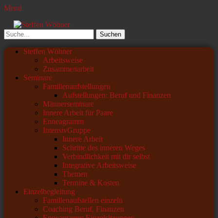
Menü
Steffen Wöhner
Lehrer und Seminarleiter
Suchen
nach:
Primäres
Zum
Steffen Wöhner
Inhalt
Arbeitsweise
Menü
springen
Zusammenarbeit
Seminare
Familienaufstellungen
Aufstellungen: Beruf und Finanzen
Männerseminare
Innere Arbeit für Paare
Enneagramm
IntensivGruppe
Innere Arbeit
Schritte des inneren Weges
Verbindlichkeit mit dir selbst
Integrative Arbeitsweise
Themen
Termine & Kosten
Einzelbegleitung
Familienaufstellen einzeln
Coaching Beruf, Finanzen
Enneagramm Einzelsitzungen