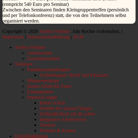
(entspricht 540 Euro pro Seminar)
Zwischen den Seminaren finden Kleingruppentreffen (persönlich
und per Telefonkonferenz) statt, die von den Teilnehmern selbst
organisiert werden.
Copyright © 2026
Steffen Wöhner
. Alle Rechte vorbehalten. |
Impressum
|
Datenschutzerklärung
|
AGB
Nach
Steffen Wöhner
oben
Arbeitsweise
scrollen
Zusammenarbeit
Seminare
Familienaufstellungen
Aufstellungen: Beruf und Finanzen
Männerseminare
Innere Arbeit für Paare
Enneagramm
IntensivGruppe
Innere Arbeit
Schritte des inneren Weges
Verbindlichkeit mit dir selbst
Integrative Arbeitsweise
Themen
Termine & Kosten
Einzelbegleitung