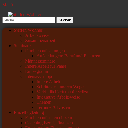
Menü
Steffen Wöhner
Lehrer und Seminarleiter
Suchen
nach:
Primäres
Zum
Steffen Wöhner
Inhalt
Arbeitsweise
Menü
springen
Zusammenarbeit
Seminare
Familienaufstellungen
Aufstellungen: Beruf und Finanzen
Männerseminare
Innere Arbeit für Paare
Enneagramm
IntensivGruppe
Innere Arbeit
Schritte des inneren Weges
Verbindlichkeit mit dir selbst
Integrative Arbeitsweise
Themen
Termine & Kosten
Einzelbegleitung
Familienaufstellen einzeln
Coaching Beruf, Finanzen
Enneagramm Einzelsitzungen