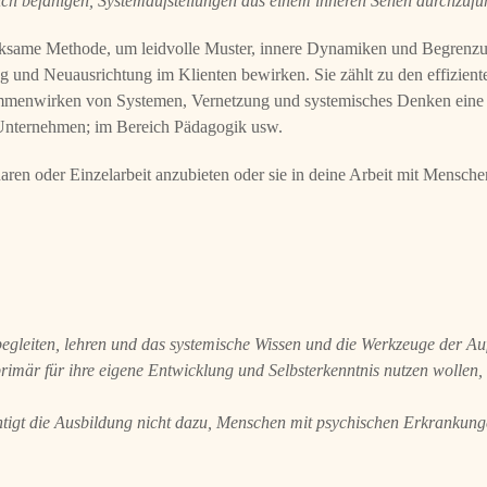
ch befähigen, Systemaufstellungen aus einem inneren Sehen durchzufü
 wirksame Methode, um leidvolle Muster, innere Dynamiken und Begrenzu
und Neuausrichtung im Klienten bewirken. Sie zählt zu den effizient
ammenwirken von Systemen, Vernetzung und systemisches Denken eine i
n Unternehmen; im Bereich Pädagogik usw.
ren oder Einzelarbeit anzubieten oder sie in deine Arbeit mit Mensch
begleiten, lehren und das systemische Wissen und die Werkzeuge der Auf
rimär für ihre eigene Entwicklung und Selbsterkenntnis nutzen wollen, 
chtigt die Ausbildung nicht dazu, Menschen mit psychischen Erkrankung