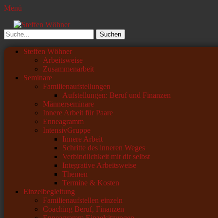
Menü
Steffen Wöhner
Lehrer und Seminarleiter
Suchen
nach:
Primäres
Zum
Steffen Wöhner
Inhalt
Arbeitsweise
Menü
springen
Zusammenarbeit
Seminare
Familienaufstellungen
Aufstellungen: Beruf und Finanzen
Männerseminare
Innere Arbeit für Paare
Enneagramm
IntensivGruppe
Innere Arbeit
Schritte des inneren Weges
Verbindlichkeit mit dir selbst
Integrative Arbeitsweise
Themen
Termine & Kosten
Einzelbegleitung
Familienaufstellen einzeln
Coaching Beruf, Finanzen
Enneagramm Einzelsitzungen