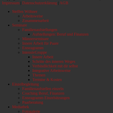
Impressum
|
Datenschutzerklärung
|
AGB
Nach
Steffen Wöhner
oben
Arbeitsweise
scrollen
Zusammenarbeit
Seminare
Familienaufstellungen
Aufstellungen: Beruf und Finanzen
Männerseminare
Innere Arbeit für Paare
Enneagramm
IntensivGruppe
Innere Arbeit
Schritte des inneren Weges
Verbindlichkeit mit dir selbst
Integrative Arbeitsweise
Themen
Termine & Kosten
Einzelbegleitung
Familienaufstellen einzeln
Coaching Beruf, Finanzen
Enneagramm Einzelsitzungen
Paarberatung
Mediathek
Fotogalerie