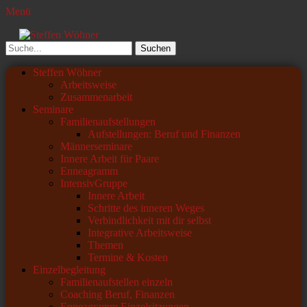
Menü
Steffen Wöhner
Lehrer und Seminarleiter
Suchen
nach:
Primäres
Zum
Steffen Wöhner
Inhalt
Arbeitsweise
Menü
springen
Zusammenarbeit
Seminare
Familienaufstellungen
Aufstellungen: Beruf und Finanzen
Männerseminare
Innere Arbeit für Paare
Enneagramm
IntensivGruppe
Innere Arbeit
Schritte des inneren Weges
Verbindlichkeit mit dir selbst
Integrative Arbeitsweise
Themen
Termine & Kosten
Einzelbegleitung
Familienaufstellen einzeln
Coaching Beruf, Finanzen
Enneagramm Einzelsitzungen