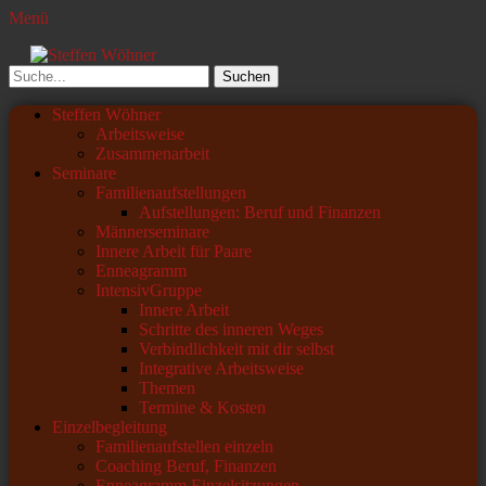
Menü
Steffen Wöhner
Lehrer und Seminarleiter
Suchen
nach:
Primäres
Zum
Steffen Wöhner
Inhalt
Arbeitsweise
Menü
springen
Zusammenarbeit
Seminare
Familienaufstellungen
Aufstellungen: Beruf und Finanzen
Männerseminare
Innere Arbeit für Paare
Enneagramm
IntensivGruppe
Innere Arbeit
Schritte des inneren Weges
Verbindlichkeit mit dir selbst
Integrative Arbeitsweise
Themen
Termine & Kosten
Einzelbegleitung
Familienaufstellen einzeln
Coaching Beruf, Finanzen
Enneagramm Einzelsitzungen