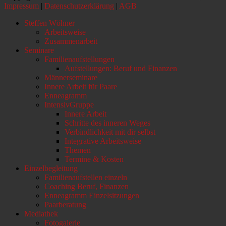
Impressum
|
Datenschutzerklärung
|
AGB
Nach
Steffen Wöhner
oben
Arbeitsweise
scrollen
Zusammenarbeit
Seminare
Familienaufstellungen
Aufstellungen: Beruf und Finanzen
Männerseminare
Innere Arbeit für Paare
Enneagramm
IntensivGruppe
Innere Arbeit
Schritte des inneren Weges
Verbindlichkeit mit dir selbst
Integrative Arbeitsweise
Themen
Termine & Kosten
Einzelbegleitung
Familienaufstellen einzeln
Coaching Beruf, Finanzen
Enneagramm Einzelsitzungen
Paarberatung
Mediathek
Fotogalerie