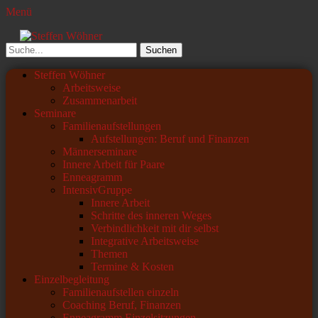
Menü
Steffen Wöhner
Lehrer und Seminarleiter
Suchen
nach:
Primäres
Zum
Steffen Wöhner
Inhalt
Arbeitsweise
Menü
springen
Zusammenarbeit
Seminare
Familienaufstellungen
Aufstellungen: Beruf und Finanzen
Männerseminare
Innere Arbeit für Paare
Enneagramm
IntensivGruppe
Innere Arbeit
Schritte des inneren Weges
Verbindlichkeit mit dir selbst
Integrative Arbeitsweise
Themen
Termine & Kosten
Einzelbegleitung
Familienaufstellen einzeln
Coaching Beruf, Finanzen
Enneagramm Einzelsitzungen