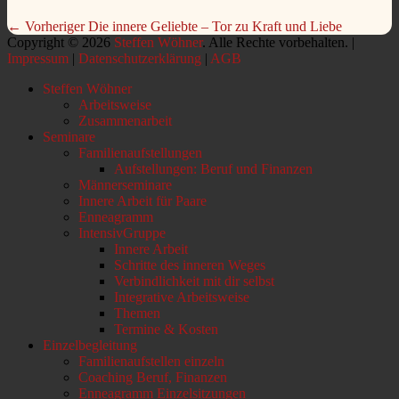
Beitragsnavigation
Vorheriger
← Vorheriger
Die innere Geliebte – Tor zu Kraft und Liebe
Beitrag:
Copyright © 2026
Steffen Wöhner
. Alle Rechte vorbehalten. |
Impressum
|
Datenschutzerklärung
|
AGB
Nach
Steffen Wöhner
oben
Arbeitsweise
scrollen
Zusammenarbeit
Seminare
Familienaufstellungen
Aufstellungen: Beruf und Finanzen
Männerseminare
Innere Arbeit für Paare
Enneagramm
IntensivGruppe
Innere Arbeit
Schritte des inneren Weges
Verbindlichkeit mit dir selbst
Integrative Arbeitsweise
Themen
Termine & Kosten
Einzelbegleitung
Familienaufstellen einzeln
Coaching Beruf, Finanzen
Enneagramm Einzelsitzungen