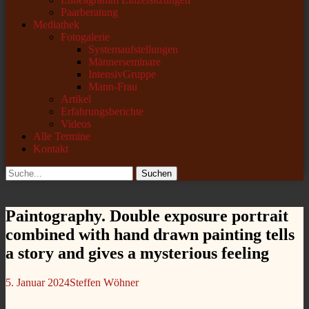
Paarberatung
Mediathek
Fotogalerie
Systemaufstellungen
Männerseminare
IntensivGruppe
Mann-Frau
Artikel
Erfahrungsberichte
Videos
Alle Termine
Kontakt
Suchen
Suchen
nach:
Paintography. Double exposure portrait
combined with hand drawn painting tells
a story and gives a mysterious feeling
Veröffentlicht
Autor
5. Januar 2024
Steffen Wöhner
am