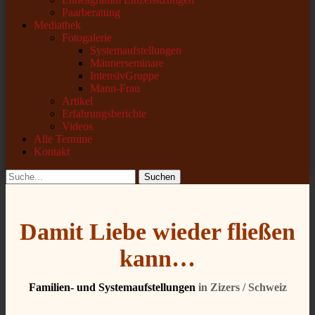
Paarberatung
Mediathek
Fotogalerie
Systemaufstellungen
Männerseminare
IntensivGruppe
Mann-Frau
Artikel
Erfahrungsberichte
Videos
Alle Termine
Kontakt
Suchen
Suchen
nach:
Damit Liebe wieder fließen
kann…
Familien- und Systemaufstellungen
in Zizers / Schweiz