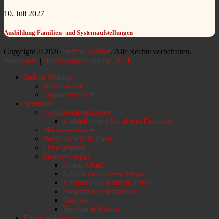
10. Juli 2027
Ausbildung Familien- und Systemaufstellungen
Copyright © 2026
Steffen Wöhner
. Alle Rechte vorbehalten. |
Impressum
|
Datenschutzerklärung
|
AGB
Nach
Steffen Wöhner
oben
Arbeitsweise
scrollen
Zusammenarbeit
Seminare
Familienaufstellungen
Aufstellungen: Beruf und Finanzen
Männerseminare
Innere Arbeit für Paare
Enneagramm
IntensivGruppe
Innere Arbeit
Schritte des inneren Weges
Verbindlichkeit mit dir selbst
Integrative Arbeitsweise
Themen
Termine & Kosten
Einzelbegleitung