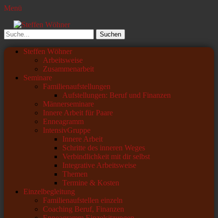
Menü
Steffen Wöhner
Lehrer und Seminarleiter
Suchen
nach:
Primäres
Zum
Steffen Wöhner
Inhalt
Arbeitsweise
Menü
springen
Zusammenarbeit
Seminare
Familienaufstellungen
Aufstellungen: Beruf und Finanzen
Männerseminare
Innere Arbeit für Paare
Enneagramm
IntensivGruppe
Innere Arbeit
Schritte des inneren Weges
Verbindlichkeit mit dir selbst
Integrative Arbeitsweise
Themen
Termine & Kosten
Einzelbegleitung
Familienaufstellen einzeln
Coaching Beruf, Finanzen
Enneagramm Einzelsitzungen