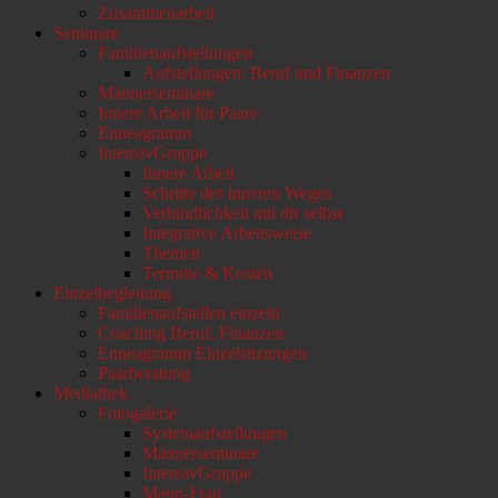
Zusammenarbeit
Seminare
Familienaufstellungen
Aufstellungen: Beruf und Finanzen
Männerseminare
Innere Arbeit für Paare
Enneagramm
IntensivGruppe
Innere Arbeit
Schritte des inneren Weges
Verbindlichkeit mit dir selbst
Integrative Arbeitsweise
Themen
Termine & Kosten
Einzelbegleitung
Familienaufstellen einzeln
Coaching Beruf, Finanzen
Enneagramm Einzelsitzungen
Paarberatung
Mediathek
Fotogalerie
Systemaufstellungen
Männerseminare
IntensivGruppe
Mann-Frau