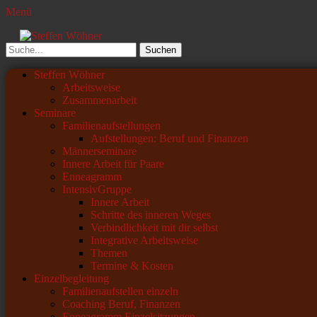
Menü
Steffen Wöhner
Lehrer und Seminarleiter
Suchen
nach:
Primäres
Zum
Steffen Wöhner
Inhalt
Arbeitsweise
Menü
springen
Zusammenarbeit
Seminare
Familienaufstellungen
Aufstellungen: Beruf und Finanzen
Männerseminare
Innere Arbeit für Paare
Enneagramm
IntensivGruppe
Innere Arbeit
Schritte des inneren Weges
Verbindlichkeit mit dir selbst
Integrative Arbeitsweise
Themen
Termine & Kosten
Einzelbegleitung
Familienaufstellen einzeln
Coaching Beruf, Finanzen
Enneagramm Einzelsitzungen